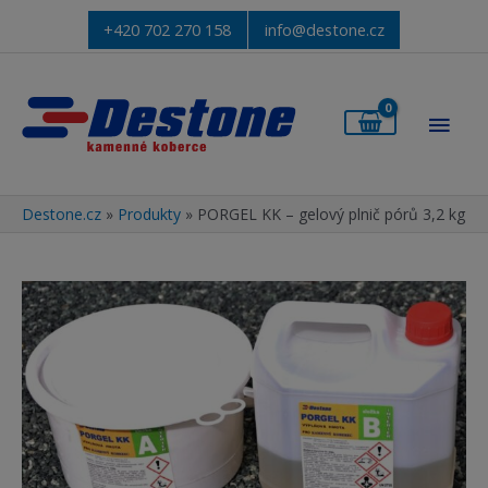
+420 702 270 158
info@destone.cz
Hlav
men
Destone.cz
»
Produkty
»
PORGEL KK – gelový plnič pórů 3,2 kg