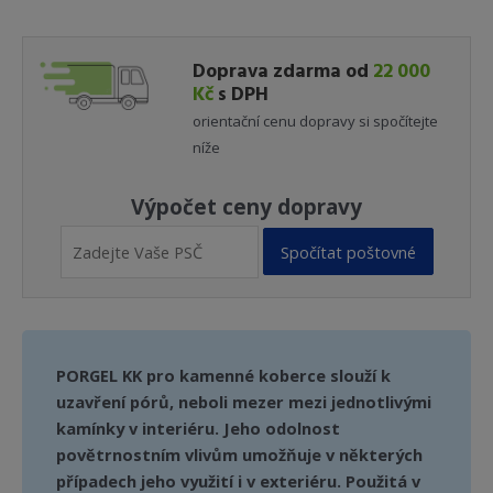
gelový
plnič
Doprava zdarma od
22 000
pórů
Kč
s DPH
3,2
orientační cenu dopravy si spočítejte
kg
níže
množství
Výpočet ceny dopravy
Spočítat poštovné
PORGEL KK pro kamenné koberce slouží k
uzavření pórů, neboli mezer mezi jednotlivými
kamínky v interiéru. Jeho odolnost
povětrnostním vlivům umožňuje v některých
případech jeho využití i v exteriéru. Použitá v