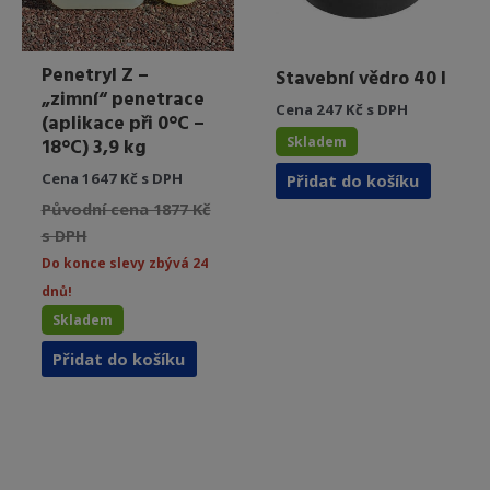
produktu
Penetryl Z –
Stavební vědro 40 l
„zimní“ penetrace
Cena 247 Kč s DPH
(aplikace při 0°C –
Skladem
18°C) 3,9 kg
Cena 1647 Kč s DPH
Přidat do košíku
Původní cena 1877 Kč
s DPH
Do konce slevy zbývá 24
dnů!
Skladem
Přidat do košíku