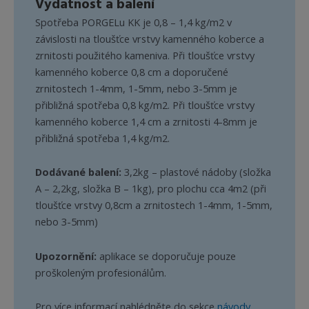
Vydatnost a balení
Spotřeba PORGELu KK je 0,8 – 1,4 kg/m2 v
závislosti na tloušťce vrstvy kamenného koberce a
zrnitosti použitého kameniva. Při tloušťce vrstvy
kamenného koberce 0,8 cm a doporučené
zrnitostech 1-4mm, 1-5mm, nebo 3-5mm je
přibližná spotřeba 0,8 kg/m2. Při tloušťce vrstvy
kamenného koberce 1,4 cm a zrnitosti 4-8mm je
přibližná spotřeba 1,4 kg/m2.
Dodávané balení:
3,2kg – plastové nádoby (složka
A – 2,2kg, složka B – 1kg), pro plochu cca 4m2 (při
tloušťce vrstvy 0,8cm a zrnitostech 1-4mm, 1-5mm,
nebo 3-5mm)
Upozornění:
aplikace se doporučuje pouze
proškoleným profesionálům.
Pro více informací nahlédněte do sekce
návody
.