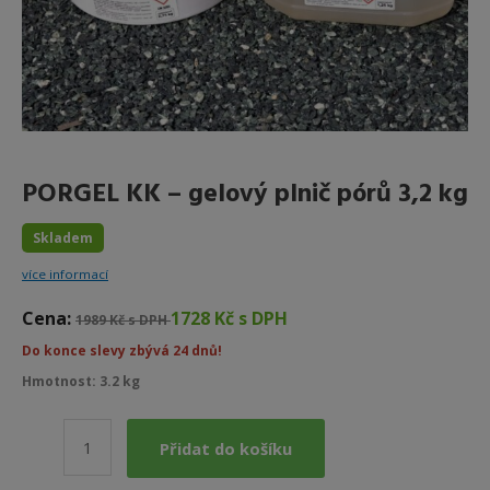
PORGEL KK – gelový plnič pórů 3,2 kg
Skladem
více informací
Cena:
1728 Kč s DPH
1989 Kč s DPH
Do konce slevy zbývá 24 dnů!
Hmotnost: 3.2 kg
PORGEL
Přidat do košíku
KK
–