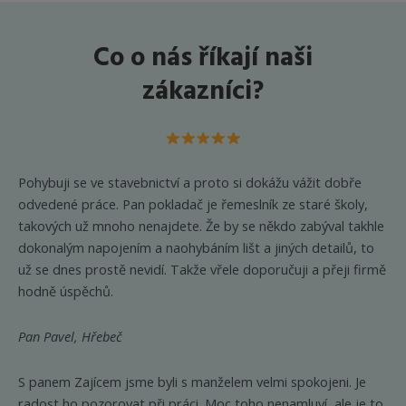
Co o nás říkají naši
zákazníci?
Pohybuji se ve stavebnictví a proto si dokážu vážit dobře
odvedené práce. Pan pokladač je řemeslník ze staré školy,
takových už mnoho nenajdete. Že by se někdo zabýval takhle
dokonalým napojením a naohybáním lišt a jiných detailů, to
už se dnes prostě nevidí. Takže vřele doporučuji a přeji firmě
hodně úspěchů.
Pan Pavel, Hřebeč
S panem Zajícem jsme byli s manželem velmi spokojeni. Je
radost ho pozorovat při práci. Moc toho nenamluví, ale je to