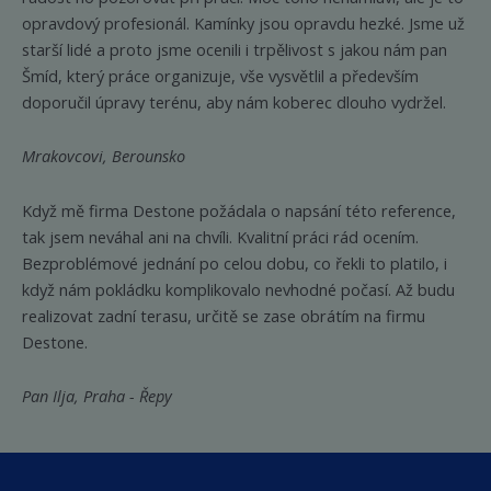
opravdový profesionál. Kamínky jsou opravdu hezké. Jsme už
starší lidé a proto jsme ocenili i trpělivost s jakou nám pan
Šmíd, který práce organizuje, vše vysvětlil a především
doporučil úpravy terénu, aby nám koberec dlouho vydržel.
Mrakovcovi, Berounsko
Když mě firma Destone požádala o napsání této reference,
tak jsem neváhal ani na chvíli. Kvalitní práci rád ocením.
Bezproblémové jednání po celou dobu, co řekli to platilo, i
když nám pokládku komplikovalo nevhodné počasí. Až budu
realizovat zadní terasu, určitě se zase obrátím na firmu
Destone.
Pan Ilja, Praha - Řepy