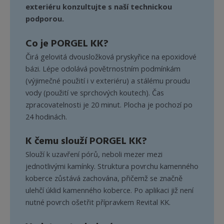
exteriéru konzultujte s naší technickou
podporou.
Co je PORGEL KK?
Čirá gelovitá dvousložková pryskyřice na epoxidové
bázi. Lépe odolává povětrnostním podmínkám
(výjimečné použití i v exteriéru) a stálému proudu
vody (použití ve sprchových koutech). Čas
zpracovatelnosti je 20 minut. Plocha je pochozí po
24 hodinách.
K čemu slouží PORGEL KK?
Slouží k uzavření pórů, neboli mezer mezi
jednotlivými kamínky. Struktura povrchu kamenného
koberce zůstává zachována, přičemž se značně
ulehčí úklid kamenného koberce. Po aplikaci již není
nutné povrch ošetřit přípravkem Revital KK.