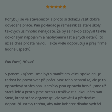
Pohybuji se ve stavebnictví a proto si dokážu vážit dobře
odvedené práce. Pan pokladač je řemeslník ze staré školy,
takových už mnoho nenajdete. Že by se někdo zabýval takhle
dokonalým napojením a naohybáním lišt a jiných detailů, to
už se dnes prostě nevidí. Takže vřele doporučuji a přeji firmě
hodně úspěchů.
Pan Pavel, Hřebeč
S panem Zajícem jsme byli s manželem velmi spokojeni. Je
radost ho pozorovat při práci. Moc toho nenamluví, ale je to
opravdový profesionál. Kamínky jsou opravdu hezké. Jsme už
starší lidé a proto jsme ocenili i trpělivost s jakou nám pan
Šmíd, který práce organizuje, vše vysvětlil a především
doporučil úpravy terénu, aby nám koberec dlouho vydržel.