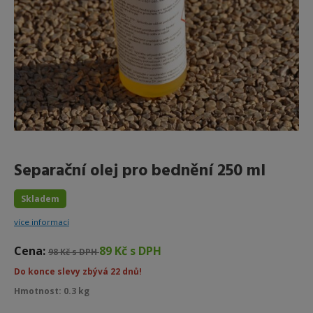
Separační olej pro bednění 250 ml
Skladem
více informací
Cena:
89 Kč s DPH
98 Kč s DPH
Do konce slevy zbývá 22 dnů!
Hmotnost: 0.3 kg