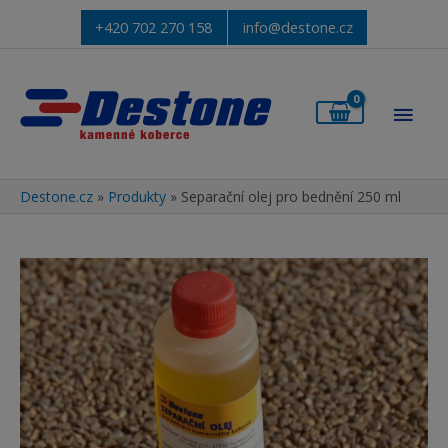
+420 702 270 158
info@destone.cz
Hlav
men
Destone.cz
»
Produkty
»
Separační olej pro bednění 250 ml