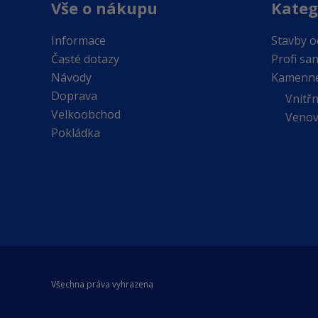
Vše o nákupu
Kateg
Informace
Stavby 
Časté dotazy
Profi sa
Návody
Kamenné
Doprava
Vnitř
Velkoobchod
Venov
Pokládka
Všechna práva vyhrazena