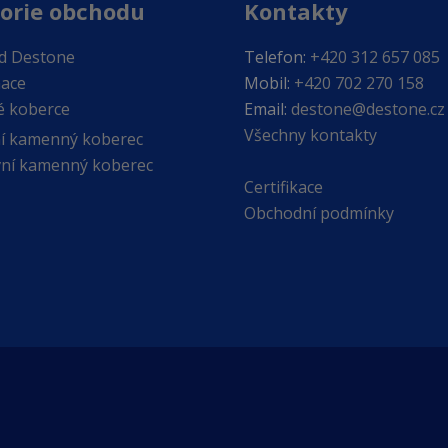
orie obchodu
Kontakty
od Destone
Telefon:
+420 312 657 085
nace
Mobil:
+420 702 270 158
 koberce
Email:
destone@destone.cz
Všechny kontakty
ní kamenný koberec
ní kamenný koberec
Certifikace
Obchodní podmínky