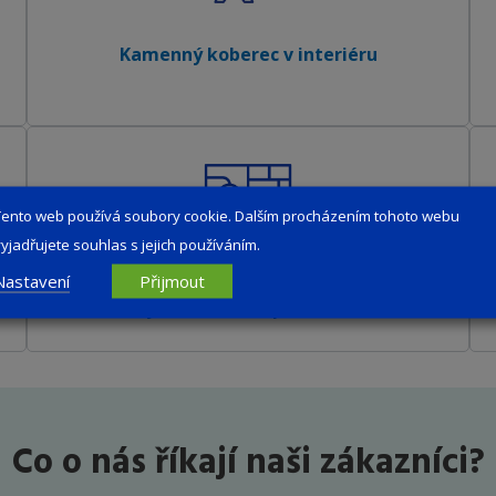
Kamenný koberec v interiéru
Tento web používá soubory cookie. Dalším procházením tohoto webu
vyjadřujete souhlas s jejich používáním.
Nastavení
Přijmout
Kamenný koberec do sprchového koutu
Co o nás říkají naši zákazníci?