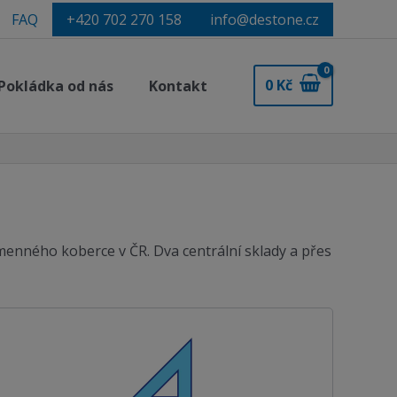
FAQ
+420 702 270 158
info@destone.cz
0
Kč
Pokládka od nás
Kontakt
menného koberce v ČR. Dva centrální sklady a přes