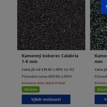
vybrat
na
stránce
produktu
Kamenný koberec Calabria
Kamen
1-4 mm
mm
za m2
Cena již od 539 Kč s DPH
Cena ji
Původní cena 609 Kč s DPH
Původn
Do konce slevy zbývá 23 dnů!
Do konc
Skladem
Sklad
Tento
Výběr možností
V
produkt