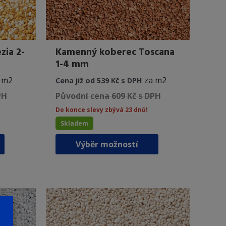
zia 2-
Kamenný koberec Toscana
1-4 mm
 m2
za m2
Cena již od 539 Kč s DPH
PH
Původní cena 609 Kč s DPH
Do konce slevy zbývá 23 dnů!
Skladem
Tento
Tento
Výběr možností
produkt
produkt
má
má
více
více
variant.
variant.
Možnosti
Možnosti
lze
lze