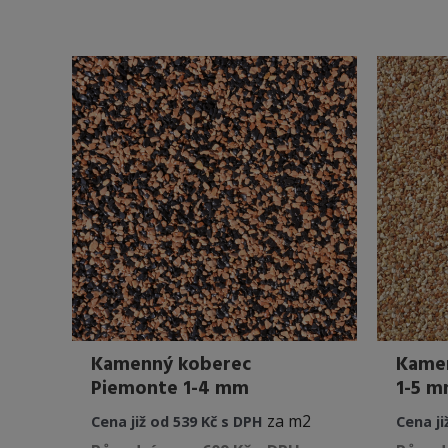
má
více
variant.
Možnosti
lze
vybrat
na
stránce
produktu
Kamenný koberec
Kamen
Piemonte 1-4 mm
1-5 
za m2
Cena již od 539 Kč s DPH
Cena ji