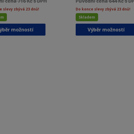
í cena 716 Kč s DPH
Původní cena 644 Kč s D
e slevy zbývá 23 dnů!
Do konce slevy zbývá 23 dnů!
em
Skladem
Tento
ýběr možností
Výběr možností
produkt
má
více
variant.
Možnosti
lze
vybrat
na
stránce
produktu