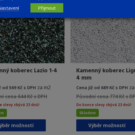
vybrat
Nastavení
Přijmout
na
stránce
produktu
ný koberec Lazio 1-4
Kamenný koberec Ligu
4 mm
za m2
za
ž od 569 Kč s DPH
Cena již od 689 Kč s DPH
í cena 644 Kč s DPH
Původní cena 774 Kč s D
e slevy zbývá 23 dnů!
Do konce slevy zbývá 23 dnů!
em
Skladem
Tento
ýběr možností
Výběr možností
produkt