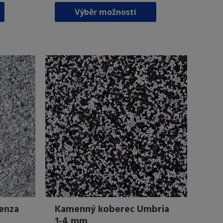
Tento
Tento
Výběr možností
produkt
produkt
má
má
více
více
variant.
variant.
Možnosti
Možnosti
lze
lze
vybrat
vybrat
na
na
stránce
stránce
produktu
produktu
enza
Kamenný koberec Umbria
1-4 mm