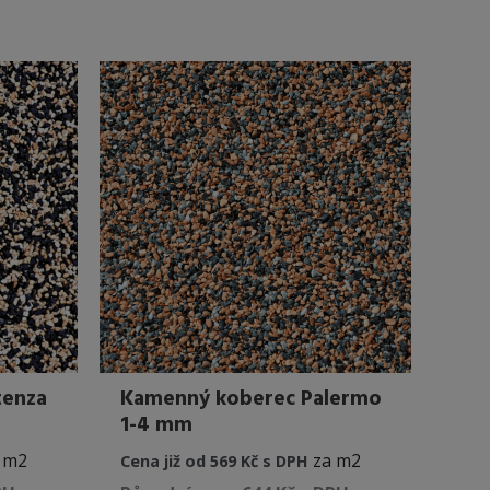
má
má
více
více
variant.
variant.
Možnosti
Možnosti
lze
lze
vybrat
vybrat
na
na
stránce
stránce
produktu
produktu
tenza
Kamenný koberec Palermo
1-4 mm
 m2
za m2
Cena již od 569 Kč s DPH