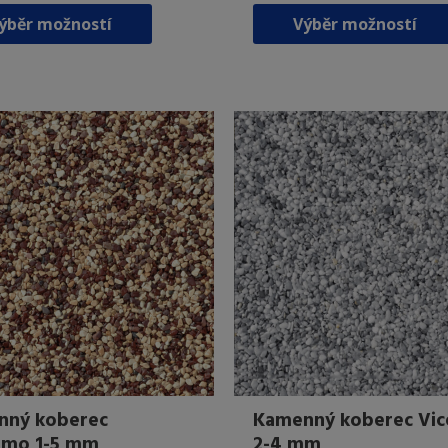
Tento
ýběr možností
Výběr možností
produkt
má
více
variant.
Možnosti
lze
vybrat
na
stránce
produktu
Kamenný koberec Vic
nný koberec
2-4 mm
amo 1-5 mm