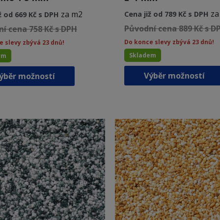
za
za m2
Cena již od 789 Kč s DPH
ž od 669 Kč s DPH
Původní cena 889 Kč s D
í cena 758 Kč s DPH
Do konce slevy zbývá 23 dnů!
e slevy zbývá 23 dnů!
Skladem
em
Tento
Výběr možností
ýběr možností
produkt
má
více
variant.
Možnosti
lze
vybrat
na
stránce
produktu