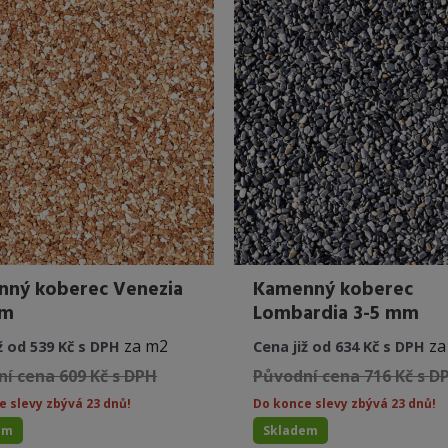
ný koberec Venezia
Kamenný koberec
mm
Lombardia 3-5 mm
za m2
za
ž od 539 Kč s DPH
Cena již od 634 Kč s DPH
í cena 609 Kč s DPH
Původní cena 716 Kč s D
e slevy zbývá 23 dnů!
Do konce slevy zbývá 23 dnů!
em
Skladem