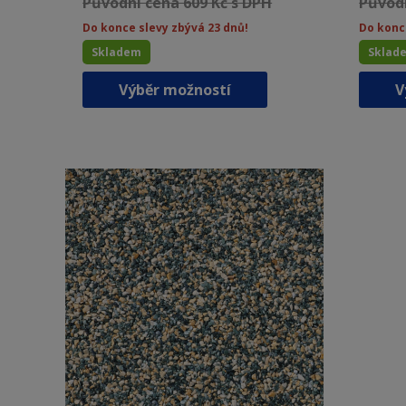
Původní cena 609 Kč s DPH
Původn
Do konce slevy zbývá 23 dnů!
Do konc
Skladem
Sklad
Tento
Výběr možností
V
produkt
má
více
variant.
Možnosti
lze
vybrat
na
stránce
produktu