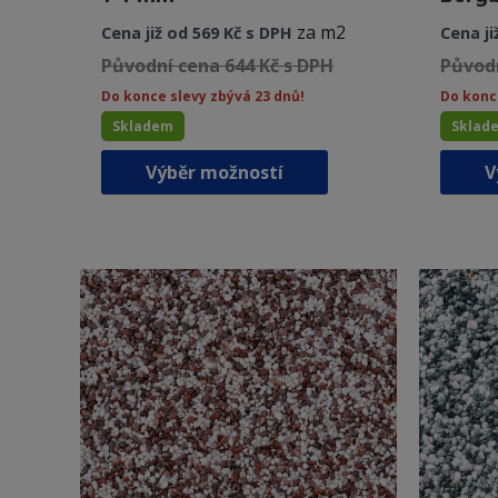
za m2
Cena již od 569 Kč s DPH
Cena ji
Původní cena 644 Kč s DPH
Původn
Do konce slevy zbývá 23 dnů!
Do konc
Skladem
Sklad
Tento
Výběr možností
V
produkt
má
více
variant.
Možnosti
lze
vybrat
na
stránce
produktu