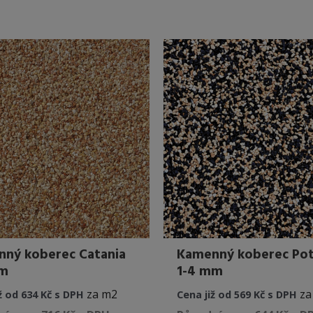
má
více
variant.
Možnosti
lze
vybrat
na
stránce
produktu
ný koberec Catania
Kamenný koberec Po
mm
1-4 mm
za m2
za
ž od 634 Kč s DPH
Cena již od 569 Kč s DPH