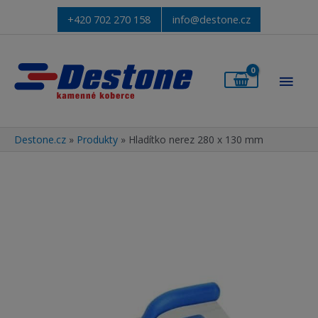
+420 702 270 158
info@destone.cz
Hlav
men
Destone.cz
»
Produkty
»
Hladítko nerez 280 x 130 mm