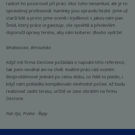
radost ho pozorovat při práci. Moc toho nenamluví, ale je to
opravdový profesionál. Kamínky jsou opravdu hezké. Jsme už
starší lidé a proto jsme ocenili i trpělivost s jakou nám pan
Šmíd, který práce organizuje, vše vysvětlil a především
doporučil úpravy terénu, aby nám koberec dlouho vydržel.
Mrakovcovi, Berounsko
Když mě firma Destone požádala o napsání této reference,
tak jsem neváhal ani na chvíli. Kvalitní práci rád ocením.
Bezproblémové jednání po celou dobu, co řekli to platilo, i
když nám pokládku komplikovalo nevhodné počasí. Až budu
realizovat zadní terasu, určitě se zase obrátím na firmu
Destone.
Pan Ilja, Praha - Řepy