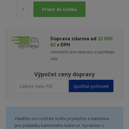
Hladítko
Přidat do košíku
nerez
280
x
130
Doprava zdarma od
22 000
mm
Kč
s DPH
množství
orientační cenu dopravy si spočítejte
níže
Výpočet ceny dopravy
Spočítat poštovné
Hladítko na roztírání směsi pryskyřice a kameniva
pro pokládku kamenného koberce. Vyrobeno z