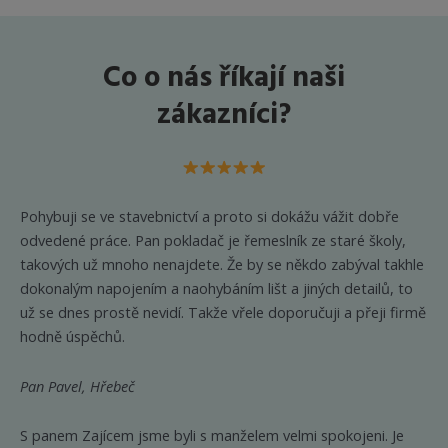
Co o nás říkají naši
zákazníci?
Pohybuji se ve stavebnictví a proto si dokážu vážit dobře
odvedené práce. Pan pokladač je řemeslník ze staré školy,
takových už mnoho nenajdete. Že by se někdo zabýval takhle
dokonalým napojením a naohybáním lišt a jiných detailů, to
už se dnes prostě nevidí. Takže vřele doporučuji a přeji firmě
hodně úspěchů.
Pan Pavel, Hřebeč
S panem Zajícem jsme byli s manželem velmi spokojeni. Je