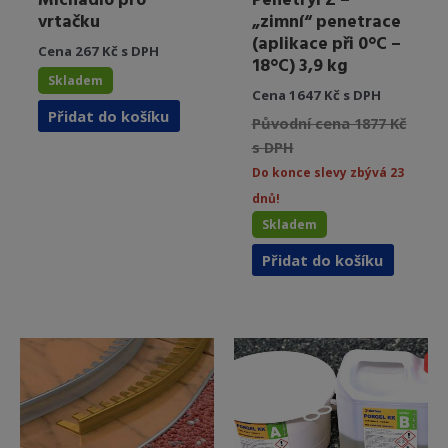
Míchadlo pro
Penetryl Z –
vrtačku
„zimní“ penetrace
(aplikace při 0°C –
Cena 267 Kč s DPH
18°C) 3,9 kg
Skladem
Cena 1647 Kč s DPH
Přidat do košíku
Původní cena 1877 Kč
s DPH
Do konce slevy zbývá 23
dnů!
Skladem
Přidat do košíku