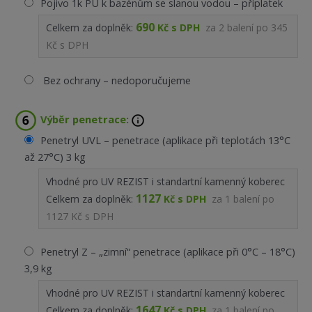
Pojivo 1k PU k bazénům se slanou vodou – příplatek
690
Celkem za doplněk:
Kč s DPH
za
2
balení po
345
Kč s DPH
Bez ochrany – nedoporučujeme
Výběr penetrace:
Penetryl UVL – penetrace (aplikace při teplotách 13°C
až 27°C) 3 kg
Vhodné pro UV REZIST i standartní kamenný koberec
1127
Celkem za doplněk:
Kč s DPH
za
1
balení po
1127 Kč s DPH
Penetryl Z – „zimní“ penetrace (aplikace při 0°C – 18°C)
3,9 kg
Vhodné pro UV REZIST i standartní kamenný koberec
1647
Celkem za doplněk:
Kč s DPH
za
1
balení po