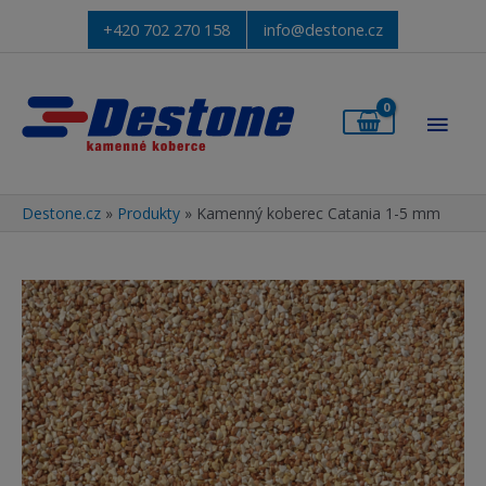
+420 702 270 158
info@destone.cz
Hlav
men
Destone.cz
»
Produkty
»
Kamenný koberec Catania 1-5 mm