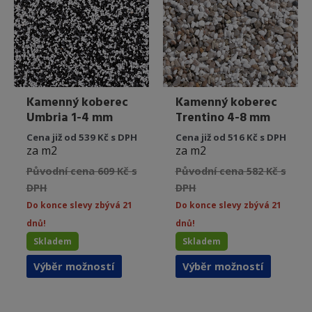
vybrat
vybrat
na
na
stránce
stránce
produktu
produkt
Kamenný koberec
Kamenný koberec
Umbria 1-4 mm
Trentino 4-8 mm
Cena již od 539 Kč s DPH
Cena již od 516 Kč s DPH
za m2
za m2
Původní cena 609 Kč s
Původní cena 582 Kč s
DPH
DPH
Do konce slevy zbývá 21
Do konce slevy zbývá 21
dnů!
dnů!
Skladem
Skladem
Tento
Tento
Výběr možností
Výběr možností
produkt
produkt
má
má
více
více