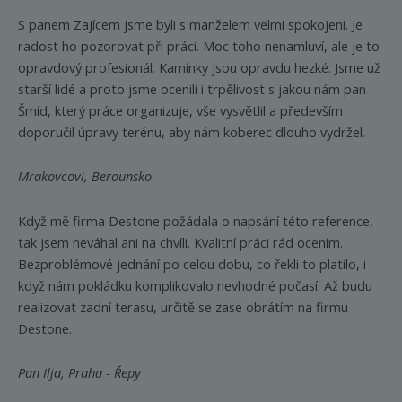
S panem Zajícem jsme byli s manželem velmi spokojeni. Je
radost ho pozorovat při práci. Moc toho nenamluví, ale je to
opravdový profesionál. Kamínky jsou opravdu hezké. Jsme už
starší lidé a proto jsme ocenili i trpělivost s jakou nám pan
Šmíd, který práce organizuje, vše vysvětlil a především
doporučil úpravy terénu, aby nám koberec dlouho vydržel.
Mrakovcovi, Berounsko
Když mě firma Destone požádala o napsání této reference,
tak jsem neváhal ani na chvíli. Kvalitní práci rád ocením.
Bezproblémové jednání po celou dobu, co řekli to platilo, i
když nám pokládku komplikovalo nevhodné počasí. Až budu
realizovat zadní terasu, určitě se zase obrátím na firmu
Destone.
Pan Ilja, Praha - Řepy