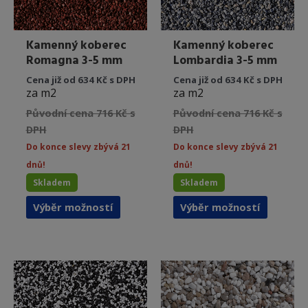
Kamenný koberec
Kamenný koberec
Romagna 3-5 mm
Lombardia 3-5 mm
Cena již od 634 Kč s DPH
Cena již od 634 Kč s DPH
za m2
za m2
Původní cena 716 Kč s
Původní cena 716 Kč s
DPH
DPH
Do konce slevy zbývá 21
Do konce slevy zbývá 21
dnů!
dnů!
Skladem
Skladem
Tento
Tento
Výběr možností
Výběr možností
produkt
produkt
má
má
více
více
variant.
variant.
Možnosti
Možnost
lze
lze