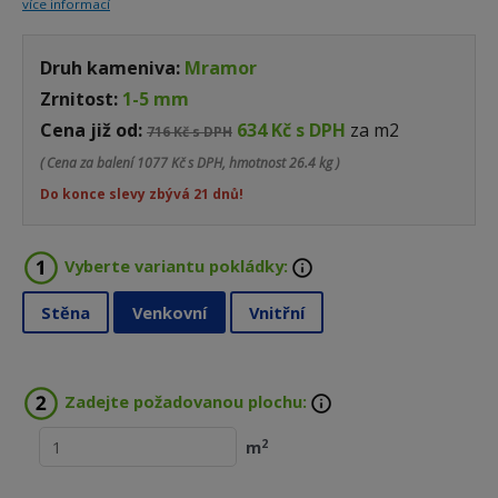
více informací
Druh kameniva:
Mramor
Zrnitost:
1-5 mm
Cena již od:
634 Kč s DPH
za m2
716 Kč s DPH
( Cena za balení
1077 Kč s DPH, hmotnost 26.4 kg )
Do konce slevy zbývá 21 dnů!
Vyberte variantu pokládky:
Stěna
Venkovní
Vnitřní
Zadejte požadovanou plochu:
2
m