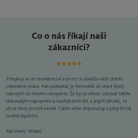
variant.
variant.
Možnosti
Možnost
lze
lze
vybrat
vybrat
Co o nás říkají naši
na
na
stránce
stránce
zákazníci?
produktu
produkt
Pohybuji se ve stavebnictví a proto si dokážu vážit dobře
odvedené práce. Pan pokladač je řemeslník ze staré školy,
takových už mnoho nenajdete. Že by se někdo zabýval takhle
dokonalým napojením a naohybáním lišt a jiných detailů, to
už se dnes prostě nevidí. Takže vřele doporučuji a přeji firmě
hodně úspěchů.
Pan Pavel, Hřebeč