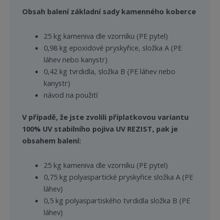
Obsah balení základní sady kamenného koberce
25 kg kameniva dle vzorníku (PE pytel)
0,98 kg epoxidové pryskyřice, složka A (PE
láhev nebo kanystr)
0,42 kg tvrdidla, složka B (PE láhev nebo
kanystr)
návod na použití
V případě, že jste zvolili příplatkovou variantu
100% UV stabilního pojiva UV REZIST, pak je
obsahem balení:
25 kg kameniva dle vzorníku (PE pytel)
0,75 kg polyaspartické pryskyřice složka A (PE
láhev)
0,5 kg polyaspartiského tvrdidla složka B (PE
láhev)