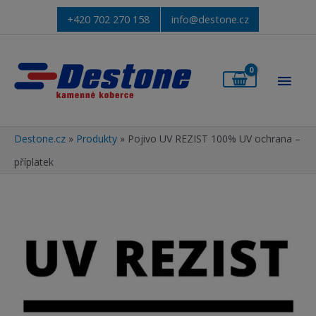
+420 702 270 158
info@destone.cz
Hlav
men
Destone.cz
»
Produkty
»
Pojivo UV REZIST 100% UV ochrana –
příplatek