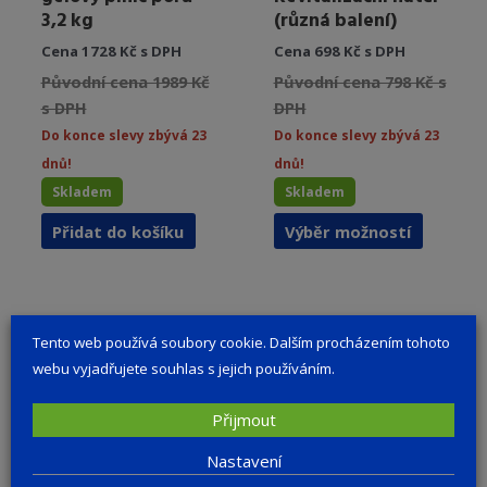
3,2 kg
(různá balení)
Cena 1728 Kč s DPH
Cena 698 Kč s DPH
Původní cena 1989 Kč
Původní cena 798 Kč s
s DPH
DPH
Do konce slevy zbývá 23
Do konce slevy zbývá 23
dnů!
dnů!
Skladem
Skladem
Tento
Přidat do košíku
Výběr možností
produkt
má
více
variant.
Tento web používá soubory cookie. Dalším procházením tohoto
Možnost
webu vyjadřujete souhlas s jejich používáním.
lze
vybrat
Přijmout
na
stránce
Nastavení
produkt