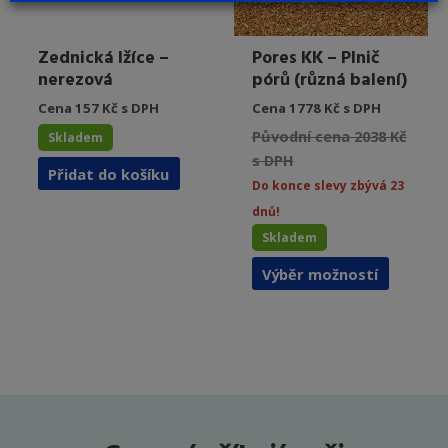
Zednická lžíce –
Pores KK – Plnič
nerezová
pórů (různá balení)
Cena 157 Kč s DPH
Cena 1778 Kč s DPH
Původní cena 2038 Kč
Skladem
s DPH
Přidat do košíku
Do konce slevy zbývá 23
dnů!
Skladem
Tento
Výběr možností
produkt
má
více
variant.
Možnost
lze
vybrat