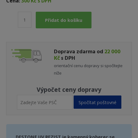
Cena:
300 Kč s DPH
Pojivo
Přidat do košíku
UV
REZIST
100%
UV
Doprava zdarma od
22 000
ochrana
Kč
s DPH
-
orientační cenu dopravy si spočítejte
příplatek
níže
množství
Výpočet ceny dopravy
Spočítat poštovné
DESTONE UV REZIST je kamenný koberec se