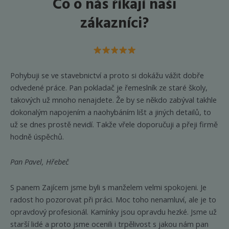
Co o nás říkají naši
na
stránce
zákazníci?
produkt
Pohybuji se ve stavebnictví a proto si dokážu vážit dobře
odvedené práce. Pan pokladač je řemeslník ze staré školy,
takových už mnoho nenajdete. Že by se někdo zabýval takhle
dokonalým napojením a naohybáním lišt a jiných detailů, to
už se dnes prostě nevidí. Takže vřele doporučuji a přeji firmě
hodně úspěchů.
Pan Pavel, Hřebeč
S panem Zajícem jsme byli s manželem velmi spokojeni. Je
radost ho pozorovat při práci. Moc toho nenamluví, ale je to
opravdový profesionál. Kamínky jsou opravdu hezké. Jsme už
starší lidé a proto jsme ocenili i trpělivost s jakou nám pan