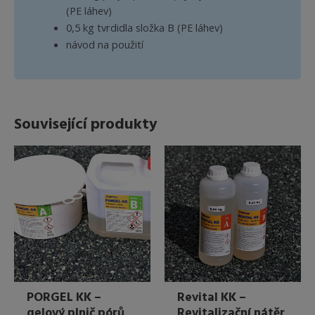
(PE láhev)
0,5 kg tvrdidla složka B (PE láhev)
návod na použití
Související produkty
PORGEL KK –
Revital KK –
gelový plnič pórů
Revitalizační nátěr