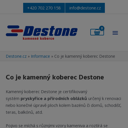
+420 702 270 158
info@destone.cz
Hlav
men
Destone.cz
»
Informace
»
Co je kamenný koberec Destone
Co je kamenný koberec Destone
Kamenný koberec Destone je certifikovaný
systém
pryskyřice a přírodních oblázků
určený k renovaci
nebo konečné úpravě ploch kolem bazénů či domů, schodišť,
teras, balkónů, atd.
Pojivo se míchá s různými vzory kameniva a roztírá se