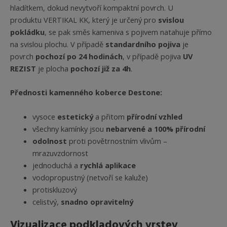
hladítkem, dokud nevytvoří kompaktní povrch. U
produktu VERTIKAL KK, který je určený pro
svislou
pokládku
, se pak směs kameniva s pojivem natahuje přímo
na svislou plochu. V případě
standardního pojiva
je
povrch
pochozí po 24 hodinách
, v případě pojiva
UV
REZIST
je plocha
pochozí již za 4h
.
Přednosti kamenného koberce Destone:
vysoce
estetický
a přitom
přírodní vzhled
všechny kamínky jsou
nebarvené a 100% přírodní
odolnost
proti povětrnostním vlivům –
mrazuvzdornost
jednoduchá a
rychlá aplikace
vodopropustný (netvoří se kaluže)
protiskluzový
celistvý,
snadno opravitelný
Vizualizace podkladových vrstev