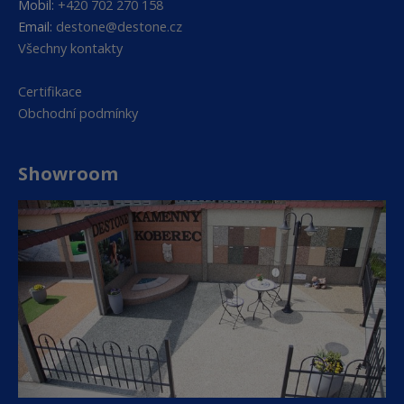
Mobil:
+420 702 270 158
Email:
destone@destone.cz
Všechny kontakty
Certifikace
Obchodní podmínky
Showroom