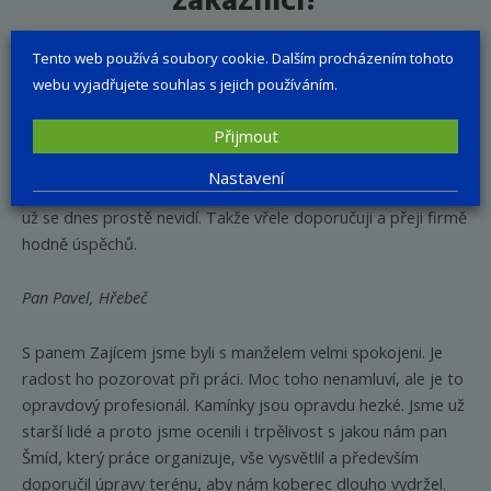
zákazníci?
Tento web používá soubory cookie. Dalším procházením tohoto
webu vyjadřujete souhlas s jejich používáním.
Pohybuji se ve stavebnictví a proto si dokážu vážit dobře
Přijmout
odvedené práce. Pan pokladač je řemeslník ze staré školy,
takových už mnoho nenajdete. Že by se někdo zabýval takhle
Nastavení
dokonalým napojením a naohybáním lišt a jiných detailů, to
už se dnes prostě nevidí. Takže vřele doporučuji a přeji firmě
hodně úspěchů.
Pan Pavel, Hřebeč
S panem Zajícem jsme byli s manželem velmi spokojeni. Je
radost ho pozorovat při práci. Moc toho nenamluví, ale je to
opravdový profesionál. Kamínky jsou opravdu hezké. Jsme už
starší lidé a proto jsme ocenili i trpělivost s jakou nám pan
Šmíd, který práce organizuje, vše vysvětlil a především
doporučil úpravy terénu, aby nám koberec dlouho vydržel.