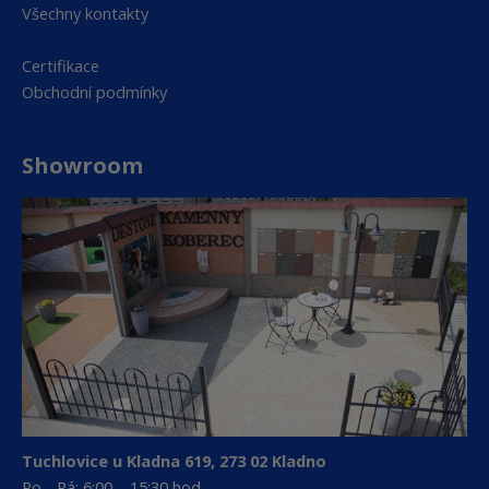
Všechny kontakty
Certifikace
Obchodní podmínky
Showroom
Tuchlovice u Kladna 619, 273 02 Kladno
Po - Pá: 6:00 – 15:30 hod.