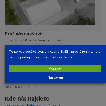
Proč nás navštívit
Přes 50 druhů kamenného koberce
Rada od specialisty
Tento web používá soubory cookie. Dalším procházením tohoto
Otevírací doba
webu vyjadřujete souhlas s jejich používáním.
duben – listopad
Přijmout
Po - Pá 6:00 - 15:30
Nastavení
prosinec – březen
Po - Pá 6:00 - 15:00
Kde nás najdete
Tuchlovice u Kladna 619, PSČ: 27302