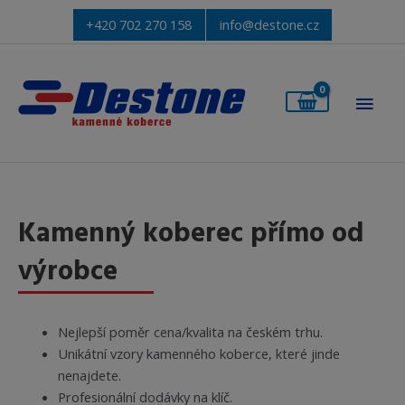
+420 702 270 158
info@destone.cz
Hlav
men
Kamenný koberec přímo od
výrobce
Nejlepší poměr cena/kvalita na českém trhu.
Unikátní vzory kamenného koberce, které jinde
nenajdete.
Profesionální dodávky na klíč.