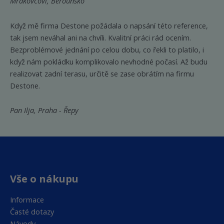
Mrakovcovi, Berounsko
Když mě firma Destone požádala o napsání této reference,
tak jsem neváhal ani na chvíli. Kvalitní práci rád ocením.
Bezproblémové jednání po celou dobu, co řekli to platilo, i
když nám pokládku komplikovalo nevhodné počasí. Až budu
realizovat zadní terasu, určitě se zase obrátím na firmu
Destone.
Pan Ilja, Praha - Řepy
Vše o nákupu
Informace
Časté dotazy
Návody