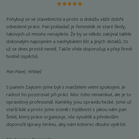
Pohybuji se ve stavebnictví a proto si dokážu vážit dobře
odvedené práce. Pan pokladač je řemeslník ze staré školy,
takových už mnoho nenajdete. Že by se někdo zabýval takhle
dokonalým napojením a naohybáním lišt a jiných detailů, to
už se dnes prostě nevidí. Takže vřele doporučuji a přeji firmě
hodně úspěchů.
Pan Pavel, Hřebeč
S panem Zajícem jsme byli s manželem velmi spokojeni. Je
radost ho pozorovat při práci. Moc toho nenamluví, ale je to
opravdový profesionál. Kamínky jsou opravdu hezké. Jsme už
starší lidé a proto jsme ocenili i trpělivost s jakou nám pan
Šmíd, který práce organizuje, vše vysvětlil a především
doporučil úpravy terénu, aby nám koberec dlouho vydržel.