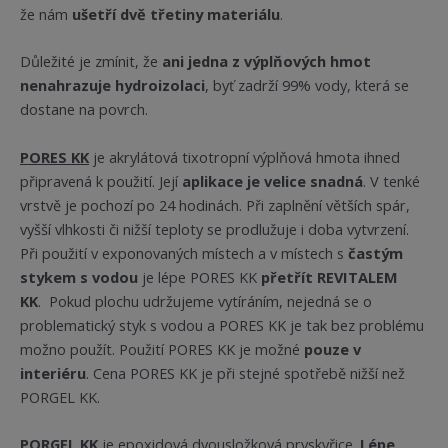
že nám
ušetří dvě třetiny materiálu
.
Důležité je zmínit, že
ani jedna z výplňových hmot
nenahrazuje hydroizolaci
, byť zadrží 99% vody, která se
dostane na povrch.
PORES KK
je akrylátová tixotropní výplňová hmota ihned
připravená k použití. Její
aplikace je velice snadná
. V tenké
vrstvě je pochozí po 24 hodinách. Při zaplnění větších spár,
vyšší vlhkosti či nižší teploty se prodlužuje i doba vytvrzení.
Při použití v exponovaných místech a v místech s
častým
stykem s vodou
je lépe PORES KK
přetřít REVITALEM
KK
. Pokud plochu udržujeme vytíráním, nejedná se o
problematický styk s vodou a PORES KK je tak bez problému
možno použít. Použití PORES KK je možné
pouze v
interiéru
. Cena PORES KK je při stejné spotřebě nižší než
PORGEL KK.
PORGEL KK
je epoxidová dvousložková pryskyřice.
Lépe