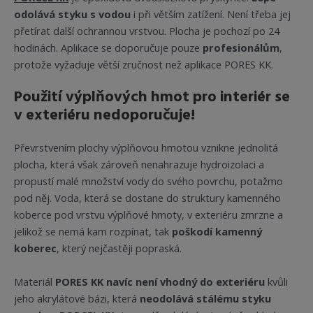
odolává styku s vodou
i při větším zatížení. Není třeba jej
přetírat další ochrannou vrstvou. Plocha je pochozí po 24
hodinách. Aplikace se doporučuje pouze
profesionálům
,
protože vyžaduje větší zručnost než aplikace PORES KK.
Použití výplňových hmot pro interiér se
v exteriéru nedoporučuje!
Převrstvením plochy výplňovou hmotou vznikne jednolitá
plocha, která však zároveň nenahrazuje hydroizolaci a
propustí malé množství vody do svého povrchu, potažmo
pod něj. Voda, která se dostane do struktury kamenného
koberce pod vrstvu výplňové hmoty, v exteriéru zmrzne a
jelikož se nemá kam rozpínat, tak
poškodí kamenný
koberec
, který nejčastěji popraská.
Materiál
PORES KK navíc není vhodný do exteriéru
kvůli
jeho akrylátové bázi, která
neodolává stálému styku