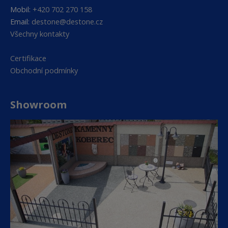
Mobil:
+420 702 270 158
Email:
destone@destone.cz
Všechny kontakty
Certifikace
Obchodní podmínky
Showroom