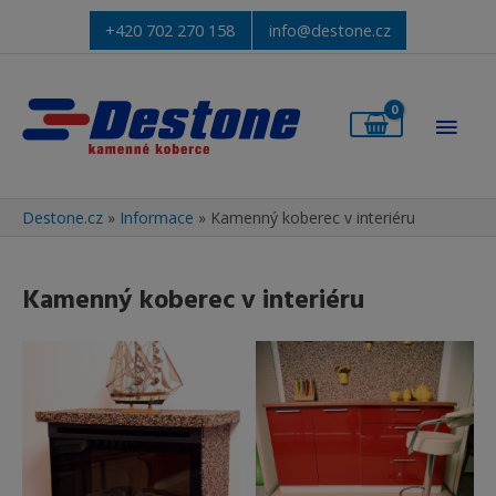
+420 702 270 158
info@destone.cz
Hlav
men
Destone.cz
»
Informace
»
Kamenný koberec v interiéru
Kamenný koberec v interiéru