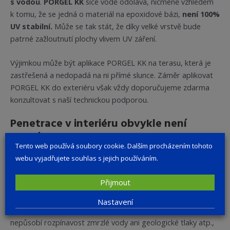
s vodou
.
PORGEL KK
sice vodě odolává, nicméně vzhledem
k tomu, že se jedná o materiál na epoxidové bázi,
není 100%
UV stabilní.
Může se tak stát, že díky velké vrstvě bude
patrné zažloutnutí plochy vlivem UV záření.
Výjimkou může být aplikace PORGEL KK na terasu, která je
zastřešená a nedopadá na ni přímé slunce. Záměr aplikovat
PORGEL KK do exteriéru však vždy doporučujeme zdarma
konzultovat s naší technickou podporou.
Penetrace v interiéru obvykle není
nutná
Tento web používá soubory cookie. Dalším procházením tohoto
webu vyjadřujete souhlas s jejich používáním.
Kamenné koberce obecně mají jistou „samopenetrační“
funkci. V exteriéru ji považujeme za nedostatečnou kvůli
Přijmout
povětrnostním vlivům, které vyvíjejí na vrstvu kamenného
koberce velké tlaky, především tedy cyklus mrznutí vody,
Nastavení
která vniká do jeho struktury.
V interiéru
, kde obvykle
nepůsobí rozpínavost zmrzlé vody ani geologické tlaky atp.,