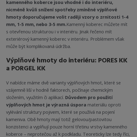
kamenného koberce jsou vhodné i do interiéru,
nicméně kvůli snížení spotřeby zmíněné výplňové
hmoty doporučujeme volit raději vzory o zrnitosti 1-4
mm, 1-5 mm, nebo 3-5 mm.
Kamenný koberec můžete mít
s otevřenou strukturou i v interiéru. Jinak řečeno mít
exteriérový kamenný koberec v interiéru. Problémem však
může být komplikovaná údržba.
Výplňové hmoty do interiéru: PORES KK
a PORGEL KK
V nabídce máme dvě varianty výplňových hmot, které se
vzájemně liší v hodně faktorech, počínaje chemickým
složením, využitím či aplikací.
Důvodem pro použití
výplňových hmot je
výrazná úspora
materiálu oproti
vylévání struktury pojivem, které se používá na pojení
kameniva. Obě hmoty mají totiž gelovou/pastovitou
konzistenci a vyplňují pouze horní třetinu vrstvy kamenného
koberce – neprotečou až k podkladu. Teoreticky lze tedy říci,