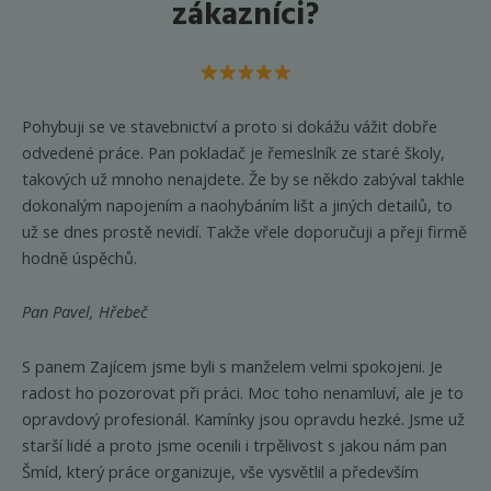
zákazníci?
Pohybuji se ve stavebnictví a proto si dokážu vážit dobře
odvedené práce. Pan pokladač je řemeslník ze staré školy,
takových už mnoho nenajdete. Že by se někdo zabýval takhle
dokonalým napojením a naohybáním lišt a jiných detailů, to
už se dnes prostě nevidí. Takže vřele doporučuji a přeji firmě
hodně úspěchů.
Pan Pavel, Hřebeč
S panem Zajícem jsme byli s manželem velmi spokojeni. Je
radost ho pozorovat při práci. Moc toho nenamluví, ale je to
opravdový profesionál. Kamínky jsou opravdu hezké. Jsme už
starší lidé a proto jsme ocenili i trpělivost s jakou nám pan
Šmíd, který práce organizuje, vše vysvětlil a především