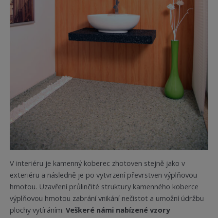
V interiéru je kamenný koberec zhotoven stejně jako v
exteriéru a následně je po vytvrzení převrstven výplňovou
hmotou. Uzavření průlinčité struktury kamenného koberce
výplňovou hmotou zabrání vnikání nečistot a umožní údržbu
plochy vytíráním.
Veškeré námi nabízené vzory