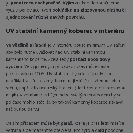
je
penetrace nadbytečná
.
Výjimku
, kde doporučujeme
využití penetrace, tvoří
pokládka na glazovanou dlažbu či
sjednocování různě savých povrchů
.
UV stabilní kamenný koberec v interiéru
Ve většině případů
je v interiéru pouze minimum UV záření
aby bylo nutné uvažovat nad UV stabilní variantou
kamenného koberce. Zcela tedy
postačí epoxidový
systém
. Ve výjimečných případech však může nastat
požadavek na 100% UV stabilitu. Typické případy jsou
například vnitřní bazény, které mají v létě otevřenou celou
stěnu, např. z francouzských oken, (dost často orientovanou
na jih). V kombinaci s bílým nebo světlým mramorem by se
po čase mohlo stát, že by takový kamenný koberec získával
nažloutlou barvu.
Dalším případem může být garáž, která je přes letní měsíce
větraná a permanentně otevřená. Pro tyto a další podobné