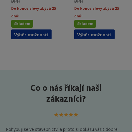
DPH
DPH
Do konce slevy zbývá 25
Do konce slevy zbývá 25
dnů!
dnů!
Skladem
Skladem
Tento
Tento
Výběr možností
Výběr možností
produkt
produkt
má
má
více
více
variant.
variant.
Možnosti
Možnost
lze
lze
vybrat
vybrat
Co o nás říkají naši
na
na
stránce
stránce
zákazníci?
produktu
produkt
Pohybuji se ve stavebnictví a proto si dokážu vážit dobře