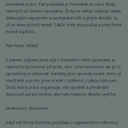
odvedené práce. Pan pokladač je řemeslník ze staré školy,
takových už mnoho nenajdete. Že by se někdo zabýval takhle
dokonalým napojením a naohybáním lišt a jiných detailů, to
už se dnes prostě nevidí. Takže vřele doporučuji a přeji firmě
hodně úspěchů.
Pan Pavel, Hřebeč
S panem Zajícem jsme byli s manželem velmi spokojeni. Je
radost ho pozorovat při práci. Moc toho nenamluví, ale je to
opravdový profesionál. Kamínky jsou opravdu hezké. Jsme už
starší lidé a proto jsme ocenili i trpělivost s jakou nám pan
Šmíd, který práce organizuje, vše vysvětlil a především
doporučil úpravy terénu, aby nám koberec dlouho vydržel.
Mrakovcovi, Berounsko
Když mě firma Destone požádala o napsání této reference,