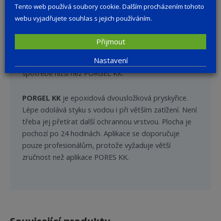
exponovaných místech a v místech s častým stykem s
Tento web používá soubory cookie. Dalším procházením tohoto
vodou je lépe PORES KK přetřít REVITALEM KK.
webu vyjadřujete souhlas s jejich používáním.
Pokud plochu udržujeme vytíráním, nejedná se o
problematický styk s vodou a PORES KK je tak bez
Přijmout
problému možno použít. Použití PORES KK je možné
Nastavení
pouze v interiéru. Cena PORES KK je při stejné
spotřebě nižší než PORGEL KK.
PORGEL KK
je epoxidová dvousložková pryskyřice.
Lépe odolává styku s vodou i při větším zatížení. Není
třeba jej přetírat další ochrannou vrstvou. Plocha je
pochozí po 24 hodinách. Aplikace se doporučuje
pouze profesionálům, protože vyžaduje větší
zručnost než aplikace PORES KK.