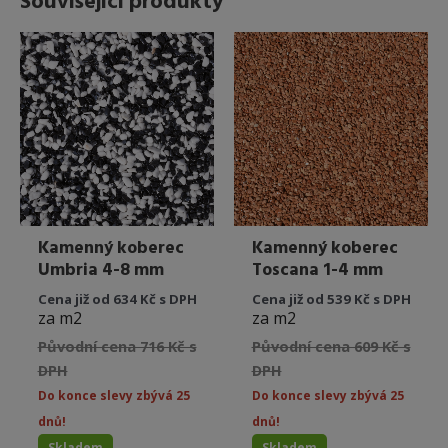
Související produkty
Kamenný koberec
Kamenný koberec
Umbria 4-8 mm
Toscana 1-4 mm
Cena již od 634 Kč s DPH
Cena již od 539 Kč s DPH
za m2
za m2
Původní cena 716 Kč s
Původní cena 609 Kč s
DPH
DPH
Do konce slevy zbývá 25
Do konce slevy zbývá 25
dnů!
dnů!
Skladem
Skladem