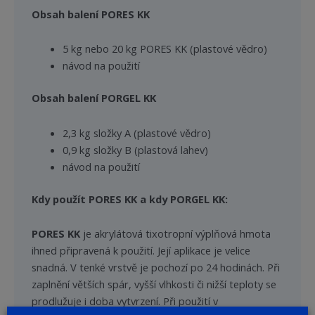
Obsah balení PORES KK
5 kg nebo 20 kg PORES KK (plastové vědro)
návod na použití
Obsah balení PORGEL KK
2,3 kg složky A (plastové vědro)
0,9 kg složky B (plastová lahev)
návod na použití
Kdy použít PORES KK a kdy PORGEL KK:
PORES KK
je akrylátová tixotropní výplňová hmota
ihned připravená k použití. Její aplikace je velice
snadná. V tenké vrstvě je pochozí po 24 hodinách. Při
zaplnění větších spár, vyšší vlhkosti či nižší teploty se
prodlužuje i doba vytvrzení. Při použití v