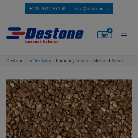
+420 702 270 158
info@destone.cz
Hlav
men
Destone.cz
»
Produkty
»
Kamenný koberec Molise 4-8 mm