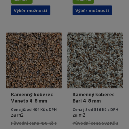
Tento
Tento
Výběr možností
Výběr možností
produkt
produkt
má
má
více
více
variant.
variant.
Možnosti
Možnost
lze
lze
vybrat
vybrat
na
na
stránce
stránce
produktu
produkt
Kamenný koberec
Kamenný koberec
Veneto 4-8 mm
Bari 4-8 mm
Cena již od 404 Kč s DPH
Cena již od 516 Kč s DPH
za m2
za m2
Původní cena 458 Kč s
Původní cena 582 Kč s