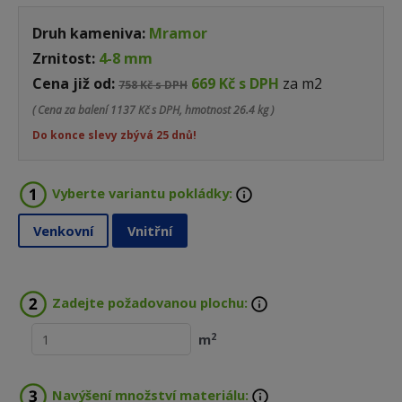
Druh kameniva:
Mramor
Zrnitost:
4-8 mm
Cena již od:
669 Kč s DPH
za m2
758 Kč s DPH
( Cena za balení
1137 Kč s DPH, hmotnost 26.4 kg )
Do konce slevy zbývá 25 dnů!
Vyberte variantu pokládky:
Venkovní
Vnitřní
Zadejte požadovanou plochu:
2
m
Navýšení množství materiálu: