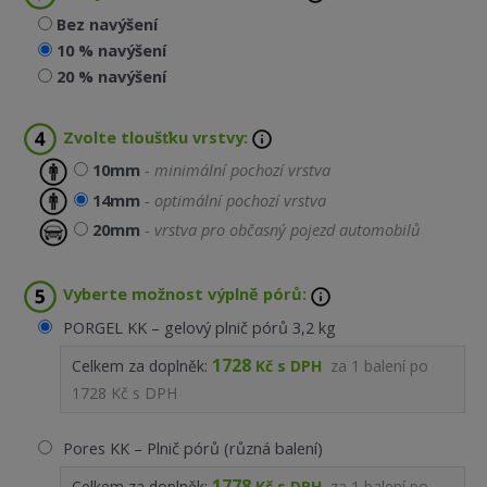
Bez navýšení
10 % navýšení
20 % navýšení
Zvolte tloušťku vrstvy:
10mm
- minimální pochozí vrstva
14mm
- optimální pochozí vrstva
20mm
- vrstva pro občasný pojezd automobilů
Vyberte možnost výplně pórů:
PORGEL KK – gelový plnič pórů 3,2 kg
1728
Celkem za doplněk:
Kč s DPH
za
1
balení po
1728 Kč s DPH
Pores KK – Plnič pórů (různá balení)
1778
Celkem za doplněk:
Kč s DPH
za
1
balení po