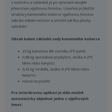
v exteriéru a následně je po vytvrzení obvykle
převrstven výplňovou hmotou. Uzavření průlinčité
struktury kamenného koberce výplňovou hmotou
zabrání vnikání nečistot a umožní údržbu plochy
vytíráním.
Obsah balení základní sady kamenného koberce
25 kg kameniva dle vzorníku (PE pytel)
0,98 kg epoxidové pryskyřice, složka A (PE
láhev nebo kanystr)
0,42 kg tvrdidla, složka B (PE láhev nebo
kanystr)
návod na použití
Pro interiérovou aplikaci je dále možné
automaticky objednat jednu z výplňových
hmot: