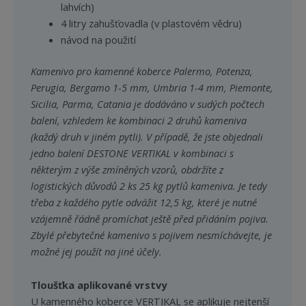
lahvích)
4 litry zahušťovadla (v plastovém vědru)
návod na použití
Kamenivo pro kamenné koberce Palermo, Potenza,
Perugia, Bergamo 1-5 mm, Umbria 1-4 mm, Piemonte,
Sicilia, Parma, Catania je dodáváno v sudých počtech
balení, vzhledem ke kombinaci 2 druhů kameniva
(každý druh v jiném pytli). V případě, že jste objednali
jedno balení DESTONE VERTIKAL v kombinaci s
některým z výše zmíněných vzorů, obdržíte z
logistických důvodů 2 ks 25 kg pytlů kameniva. Je tedy
třeba z každého pytle odvážit 12,5 kg, které je nutné
vzájemně řádně promíchat ještě před přidáním pojiva.
Zbylé přebytečné kamenivo s pojivem nesmíchávejte, je
možné jej použít na jiné účely.
Tloušťka aplikované vrstvy
U kamenného koberce VERTIKAL se aplikuje nejtenší