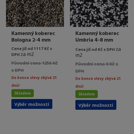
stránce
stránce
produktu
produkt
Kamenný koberec
Kamenný koberec
Bologna 2-4 mm
Umbria 4-8 mm
Cena již od 1117 Kč s
za
Cena již od Kč s DPH
za m2
DPH
m2
Původní cena 1256 Kč
Původní cena 0 Kč s
s DPH
DPH
Do konce slevy zbývá 21
Do konce slevy zbývá 21
dnů!
dnů!
Skladem
Skladem
Tento
Tento
Výběr možností
Výběr možností
produkt
produkt
má
má
více
více
variant.
variant.