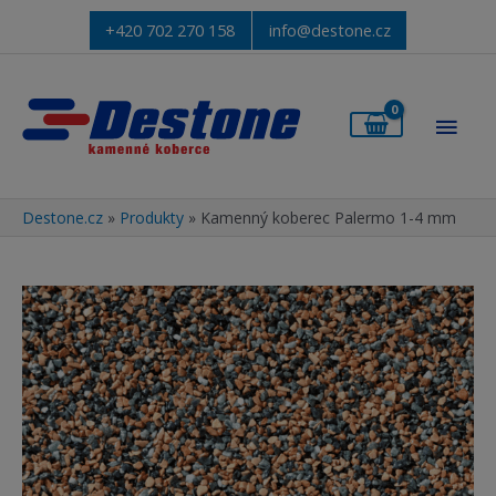
+420 702 270 158
info@destone.cz
Hlav
men
Destone.cz
»
Produkty
»
Kamenný koberec Palermo 1-4 mm