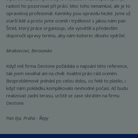
radost ho pozorovat při práci. Moc toho nenamluví, ale je to
opravdový profesionál. Kamínky jsou opravdu hezké. Jsme už
starší lidé a proto jsme ocenili i trpělivost s jakou nám pan
Šmíd, který práce organizuje, vše vysvětlil a především
doporučil úpravy terénu, aby nám koberec dlouho vydržel.
Mrakovcovi, Berounsko
Když mě firma Destone požádala o napsání této reference,
tak jsem neváhal ani na chvíli. Kvalitní práci rád ocením.
Bezproblémové jednání po celou dobu, co řekli to platilo, i
když nám pokládku komplikovalo nevhodné počasí. Až budu
realizovat zadní terasu, určitě se zase obrátím na firmu
Destone.
Pan Ilja, Praha - Řepy