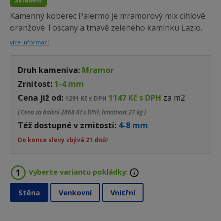
Skladem
Kamenný koberec Palermo je mramorový mix cihlově
oranžové Toscany a tmavě zeleného kamínku Lazio.
více informací
Druh kameniva:
Mramor
Zrnitost:
1-4 mm
Cena již od:
1147 Kč s DPH
za m2
1291 Kč s DPH
( Cena za balení
2868 Kč s DPH, hmotnost 27 kg )
Též dostupné v zrnitosti:
4-8 mm
Do konce slevy zbývá 21 dnů!
Vyberte variantu pokládky:
Stěna
Venkovní
Vnitřní