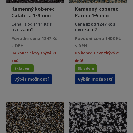
Kamenný koberec
Kamenný koberec
Calabria 1-4 mm
Parma 1-5 mm
Cena již od 1111 Kč s
Cena již od 1247 Kč s
za m2
za m2
DPH
DPH
Původní cena 1247 Kč
Původní cena 1403 Kč
s DPH
s DPH
Do konce slevy zbývá 21
Do konce slevy zbývá 21
dnů!
dnů!
Skladem
Skladem
Tento
Tento
Výběr možností
Výběr možností
produkt
produkt
má
má
více
více
variant.
variant.
Možnosti
Možnost
lze
lze
vybrat
vybrat
na
na