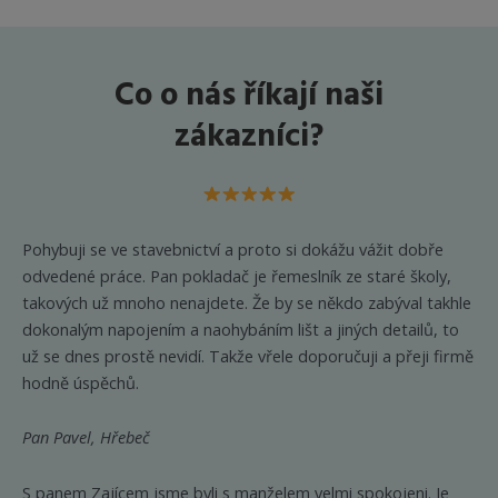
Možnosti
Možnost
lze
lze
vybrat
vybrat
Co o nás říkají naši
na
na
stránce
stránce
zákazníci?
produktu
produkt
Pohybuji se ve stavebnictví a proto si dokážu vážit dobře
odvedené práce. Pan pokladač je řemeslník ze staré školy,
takových už mnoho nenajdete. Že by se někdo zabýval takhle
dokonalým napojením a naohybáním lišt a jiných detailů, to
už se dnes prostě nevidí. Takže vřele doporučuji a přeji firmě
hodně úspěchů.
Pan Pavel, Hřebeč
S panem Zajícem jsme byli s manželem velmi spokojeni. Je