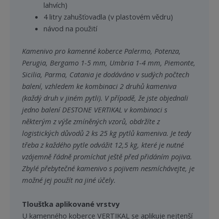
lahvích)
4 litry zahušťovadla (v plastovém vědru)
návod na použití
Kamenivo pro kamenné koberce Palermo, Potenza,
Perugia, Bergamo 1-5 mm, Umbria 1-4 mm, Piemonte,
Sicilia, Parma, Catania je dodáváno v sudých počtech
balení, vzhledem ke kombinaci 2 druhů kameniva
(každý druh v jiném pytli). V případě, že jste objednali
jedno balení DESTONE VERTIKAL v kombinaci s
některým z výše zmíněných vzorů, obdržíte z
logistických důvodů 2 ks 25 kg pytlů kameniva. Je tedy
třeba z každého pytle odvážit 12,5 kg, které je nutné
vzájemně řádně promíchat ještě před přidáním pojiva.
Zbylé přebytečné kamenivo s pojivem nesmíchávejte, je
možné jej použít na jiné účely.
Tloušťka aplikované vrstvy
U kamenného koberce VERTIKAL se aplikuje nejtenší