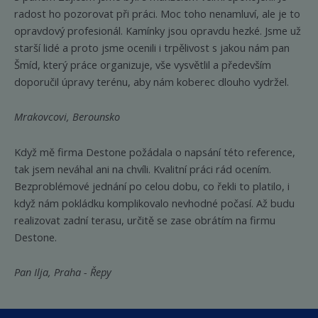
radost ho pozorovat při práci. Moc toho nenamluví, ale je to
opravdový profesionál. Kamínky jsou opravdu hezké. Jsme už
starší lidé a proto jsme ocenili i trpělivost s jakou nám pan
Šmíd, který práce organizuje, vše vysvětlil a především
doporučil úpravy terénu, aby nám koberec dlouho vydržel.
Mrakovcovi, Berounsko
Když mě firma Destone požádala o napsání této reference,
tak jsem neváhal ani na chvíli. Kvalitní práci rád ocením.
Bezproblémové jednání po celou dobu, co řekli to platilo, i
když nám pokládku komplikovalo nevhodné počasí. Až budu
realizovat zadní terasu, určitě se zase obrátím na firmu
Destone.
Pan Ilja, Praha - Řepy