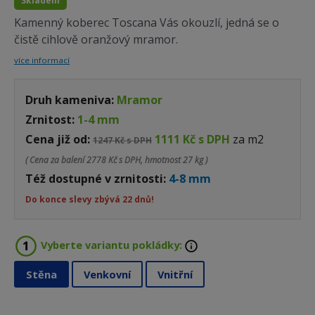
Skladem
Kamenný koberec Toscana Vás okouzlí, jedná se o
čistě cihlově oranžový mramor.
více informací
Druh kameniva:
Mramor
Zrnitost:
1-4 mm
Cena již od:
1111 Kč s DPH
za m2
1247 Kč s DPH
( Cena za balení
2778 Kč s DPH, hmotnost 27 kg )
Též dostupné v zrnitosti:
4-8 mm
Do konce slevy zbývá 22 dnů!
Vyberte variantu pokládky:
Stěna
Venkovní
Vnitřní