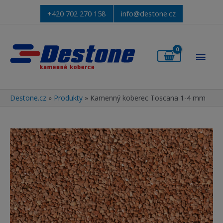
+420 702 270 158
info@destone.cz
Hlav
men
Destone.cz
»
Produkty
»
Kamenný koberec Toscana 1-4 mm