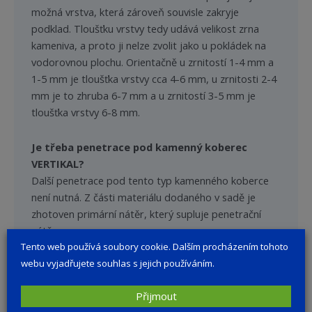
možná vrstva, která zároveň souvisle zakryje
podklad. Tloušťku vrstvy tedy udává velikost zrna
kameniva, a proto ji nelze zvolit jako u pokládek na
vodorovnou plochu. Orientačně u zrnitostí 1-4 mm a
1-5 mm je tloušťka vrstvy cca 4-6 mm, u zrnitosti 2-4
mm je to zhruba 6-7 mm a u zrnitostí 3-5 mm je
tloušťka vrstvy 6-8 mm.
Je třeba penetrace pod kamenný koberec
VERTIKAL?
Další penetrace pod tento typ kamenného koberce
není nutná. Z části materiálu dodaného v sadě je
zhotoven primární nátěr, který supluje penetrační
nátěr.
Tento web používá soubory cookie. Dalším procházením tohoto
webu vyjadřujete souhlas s jejich používáním.
Proč nejsou dostupné zrnitosti 4-8 mm ve
variantě VERTIKAL?
Přijmout
Ačkoli náš systém VERTIKAL funguje i se zrnitostí 4-8