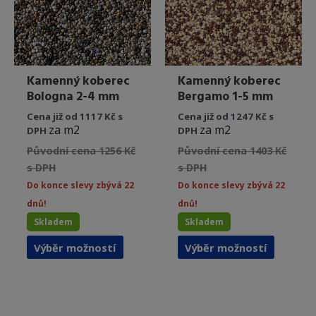
na
stránce
stránce
produktu
produkt
Kamenný koberec
Kamenný koberec
Bologna 2-4 mm
Bergamo 1-5 mm
Cena již od 1117 Kč s
Cena již od 1247 Kč s
za m2
za m2
DPH
DPH
Původní cena 1256 Kč
Původní cena 1403 Kč
s DPH
s DPH
Do konce slevy zbývá 22
Do konce slevy zbývá 22
dnů!
dnů!
Skladem
Skladem
Tento
Tento
Výběr možností
Výběr možností
produkt
produkt
má
má
více
více
variant.
variant.