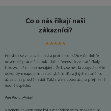
Možnosti
Možnost
lze
lze
vybrat
vybrat
Co o nás říkají naši
na
na
stránce
stránce
zákazníci?
produktu
produkt
Pohybuji se ve stavebnictví a proto si dokážu vážit dobře
odvedené práce. Pan pokladač je řemeslník ze staré školy,
takových už mnoho nenajdete. Že by se někdo zabýval takhle
dokonalým napojením a naohybáním lišt a jiných detailů, to
už se dnes prostě nevidí. Takže vřele doporučuji a přeji firmě
hodně úspěchů.
Pan Pavel, Hřebeč
S panem Zajícem jsme byli s manželem velmi spokojeni. Je