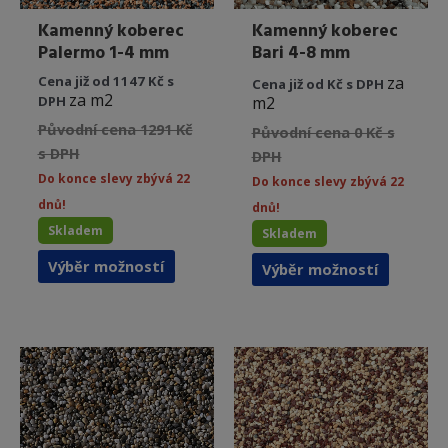
Kamenný koberec
Kamenný koberec
Palermo 1-4 mm
Bari 4-8 mm
Cena již od 1147 Kč s
za
Cena již od Kč s DPH
za m2
DPH
m2
Původní cena 1291 Kč
Původní cena 0 Kč s
s DPH
DPH
Do konce slevy zbývá 22
Do konce slevy zbývá 22
dnů!
dnů!
Skladem
Skladem
Tento
Tento
Výběr možností
Výběr možností
produkt
produkt
má
má
více
více
variant.
variant.
Možnosti
Možnost
lze
lze
vybrat
vybrat
na