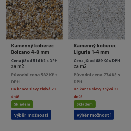
vybrat
vybrat
na
na
stránce
stránce
produktu
produkt
Kamenný koberec
Kamenný koberec
Bolzano 4-8 mm
Liguria 1-4 mm
Cena již od 516 Kč s DPH
Cena již od 689 Kč s DPH
za m2
za m2
Původní cena 582 Kč s
Původní cena 774 Kč s
DPH
DPH
Do konce slevy zbývá 23
Do konce slevy zbývá 23
dnů!
dnů!
Skladem
Skladem
Tento
Tento
Výběr možností
Výběr možností
produkt
produkt
má
má