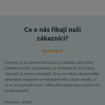
více
více
variant.
variant.
Možnosti
Možnost
lze
lze
vybrat
vybrat
Co o nás říkají naši
na
na
stránce
stránce
zákazníci?
produktu
produkt
Pohybuji se ve stavebnictví a proto si dokážu vážit dobře
odvedené práce. Pan pokladač je řemeslník ze staré školy,
takových už mnoho nenajdete. Že by se někdo zabýval takhle
dokonalým napojením a naohybáním lišt a jiných detailů, to
už se dnes prostě nevidí. Takže vřele doporučuji a přeji firmě
hodně úspěchů.
Pan Pavel, Hřebeč