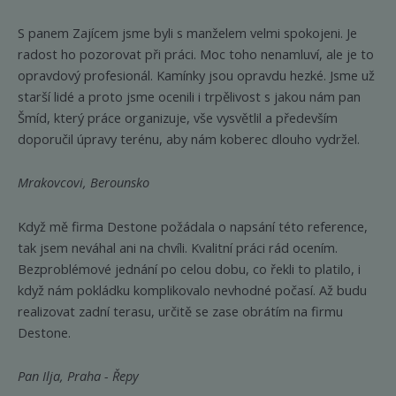
S panem Zajícem jsme byli s manželem velmi spokojeni. Je
radost ho pozorovat při práci. Moc toho nenamluví, ale je to
opravdový profesionál. Kamínky jsou opravdu hezké. Jsme už
starší lidé a proto jsme ocenili i trpělivost s jakou nám pan
Šmíd, který práce organizuje, vše vysvětlil a především
doporučil úpravy terénu, aby nám koberec dlouho vydržel.
Mrakovcovi, Berounsko
Když mě firma Destone požádala o napsání této reference,
tak jsem neváhal ani na chvíli. Kvalitní práci rád ocením.
Bezproblémové jednání po celou dobu, co řekli to platilo, i
když nám pokládku komplikovalo nevhodné počasí. Až budu
realizovat zadní terasu, určitě se zase obrátím na firmu
Destone.
Pan Ilja, Praha - Řepy