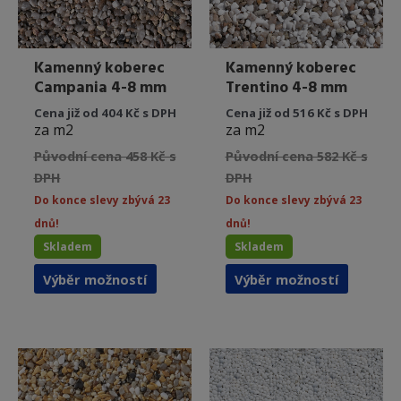
Kamenný koberec
Kamenný koberec
Campania 4-8 mm
Trentino 4-8 mm
Cena již od 404 Kč s DPH
Cena již od 516 Kč s DPH
za m2
za m2
Původní cena 458 Kč s
Původní cena 582 Kč s
DPH
DPH
Do konce slevy zbývá 23
Do konce slevy zbývá 23
dnů!
dnů!
Skladem
Skladem
Tento
Tento
Výběr možností
Výběr možností
produkt
produkt
má
má
více
více
variant.
variant.
Možnosti
Možnost
lze
lze