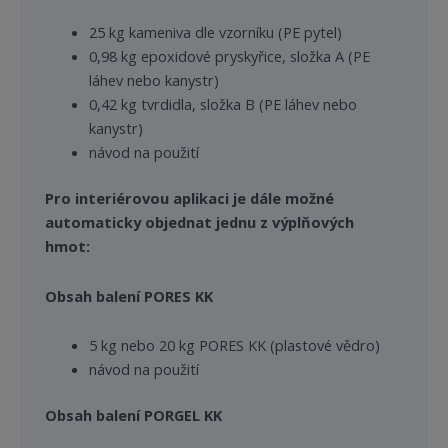
25 kg kameniva dle vzorníku (PE pytel)
0,98 kg epoxidové pryskyřice, složka A (PE
láhev nebo kanystr)
0,42 kg tvrdidla, složka B (PE láhev nebo
kanystr)
návod na použití
Pro interiérovou aplikaci je dále možné
automaticky objednat jednu z výplňových
hmot:
Obsah balení PORES KK
5 kg nebo 20 kg PORES KK (plastové vědro)
návod na použití
Obsah balení PORGEL KK