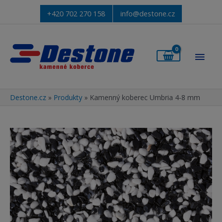
+420 702 270 158
info@destone.cz
Hlav
men
Destone.cz
»
Produkty
»
Kamenný koberec Umbria 4-8 mm