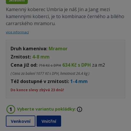
Skladem
Kamenný koberec Umbria je náš Jin a Jang mezi
kamennými koberci, je to kombinace černého a bílého
carrarského mramoru.
více informací
Druh kameniva:
Mramor
Zrnitost:
4-8 mm
Cena již od:
634 Kč s DPH
za m2
716 Kč s DPH
( Cena za balení
1077 Kč s DPH, hmotnost 26.4 kg )
Též dostupné v zrnitosti:
1-4 mm
Do konce slevy zbývá 23 dnů!
Vyberte variantu pokládky:
Venkovní
Vnitřní