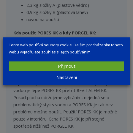
2,3 kg složky A (plastové vědro)
0,9 kg složky B (plastová lahev)
návod na použití
Kdy použít PORES KK a kdy PORGEL KK:
Tento web používá soubory cookie. Dalším procházením tohoto
PORES KK
je akrylátová tixotropní výplňová hmota
webu vyjadřujete souhlas s jejich používáním.
ihned připravená k použití. Její aplikace je velice
snadná. V tenké vrstvě je pochozí po 24 hodinách. Při
Přijmout
zaplnění větších spár, vyšší vlhkosti či nižší teploty se
prodlužuje i doba vytvrzení. Při použití v
Nastavení
exponovaných místech a v místech s častým stykem s
vodou je lépe PORES KK přetřít REVITALEM KK.
Pokud plochu udržujeme vytíráním, nejedná se o
problematický styk s vodou a PORES KK je tak bez
problému možno použít. Použití PORES KK je možné
pouze v interiéru. Cena PORES KK je při stejné
spotřebě nižší než PORGEL KK.