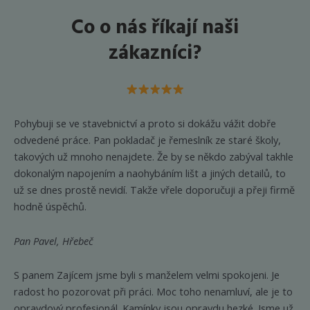
Co o nás říkají naši
zákazníci?
Pohybuji se ve stavebnictví a proto si dokážu vážit dobře
odvedené práce. Pan pokladač je řemeslník ze staré školy,
takových už mnoho nenajdete. Že by se někdo zabýval takhle
dokonalým napojením a naohybáním lišt a jiných detailů, to
už se dnes prostě nevidí. Takže vřele doporučuji a přeji firmě
hodně úspěchů.
Pan Pavel, Hřebeč
S panem Zajícem jsme byli s manželem velmi spokojeni. Je
radost ho pozorovat při práci. Moc toho nenamluví, ale je to
opravdový profesionál. Kamínky jsou opravdu hezké. Jsme už