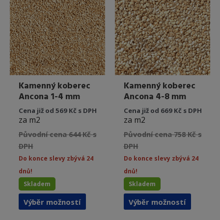
lze
lze
vybrat
vybrat
na
na
stránce
stránce
produktu
produkt
Kamenný koberec
Kamenný koberec
Ancona 1-4 mm
Ancona 4-8 mm
Cena již od 569 Kč s DPH
Cena již od 669 Kč s DPH
za m2
za m2
Původní cena 644 Kč s
Původní cena 758 Kč s
DPH
DPH
Do konce slevy zbývá 24
Do konce slevy zbývá 24
dnů!
dnů!
Skladem
Skladem
Tento
Tento
Výběr možností
Výběr možností
produkt
produkt
má
má