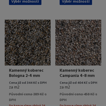
Výběr možností
Výběr možností
produkt
produkt
má
má
více
více
variant.
variant.
Možnosti
Možnost
lze
lze
vybrat
vybrat
na
na
stránce
stránce
produktu
produkt
Kamenný koberec
Kamenný koberec
Bologna 2-4 mm
Campania 4-8 mm
Cena již od 344 Kč s DPH
Cena již od 404 Kč s DPH
za m2
za m2
Původní cena 389 Kč s
Původní cena 458 Kč s
DPH
DPH
Do konce slevy zbývá 24
Do konce slevy zbývá 24