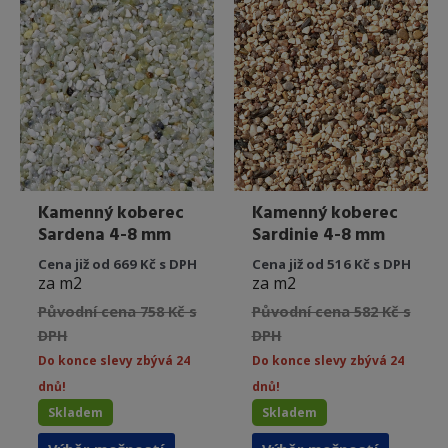
variant.
variant.
Možnosti
Možnost
lze
lze
vybrat
vybrat
na
na
stránce
stránce
produktu
produkt
Kamenný koberec
Kamenný koberec
Sardena 4-8 mm
Sardinie 4-8 mm
Cena již od 669 Kč s DPH
Cena již od 516 Kč s DPH
za m2
za m2
Původní cena 758 Kč s
Původní cena 582 Kč s
DPH
DPH
Do konce slevy zbývá 24
Do konce slevy zbývá 24
dnů!
dnů!
Skladem
Skladem
Tento
Tento