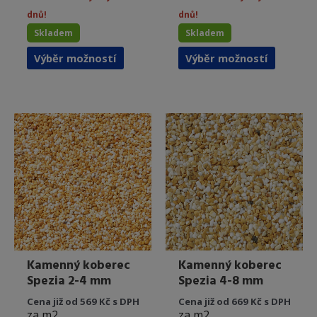
dnů!
dnů!
Skladem
Skladem
Tento
Tento
Výběr možností
Výběr možností
produkt
produkt
má
má
více
více
variant.
variant.
Možnosti
Možnost
lze
lze
vybrat
vybrat
na
na
stránce
stránce
produktu
produkt
Kamenný koberec
Kamenný koberec
Spezia 2-4 mm
Spezia 4-8 mm
Cena již od 569 Kč s DPH
Cena již od 669 Kč s DPH
za m2
za m2