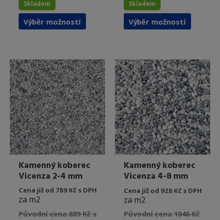
Skladem
Skladem
Tento
Tento
Výběr možností
Výběr možností
produkt
produkt
má
má
více
více
variant.
variant.
Možnosti
Možnost
lze
lze
vybrat
vybrat
na
na
stránce
stránce
produktu
produkt
Kamenný koberec
Kamenný koberec
Vicenza 2-4 mm
Vicenza 4-8 mm
Cena již od 789 Kč s DPH
Cena již od 928 Kč s DPH
za m2
za m2
Původní cena 889 Kč s
Původní cena 1046 Kč