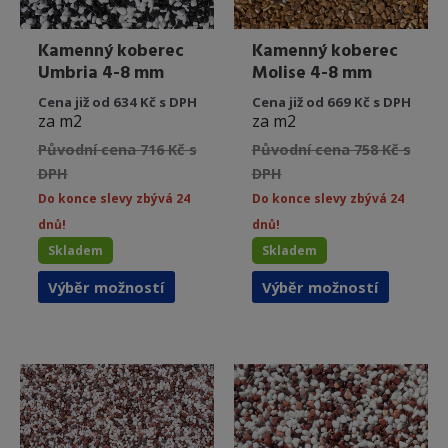
Kamenný koberec
Kamenný koberec
Umbria 4-8 mm
Molise 4-8 mm
Cena již od 634 Kč s DPH
Cena již od 669 Kč s DPH
za m2
za m2
Původní cena 716 Kč s
Původní cena 758 Kč s
DPH
DPH
Do konce slevy zbývá 24
Do konce slevy zbývá 24
dnů!
dnů!
Skladem
Skladem
Tento
Tento
Výběr možností
Výběr možností
produkt
produkt
má
má
více
více
variant.
variant.
Možnosti
Možnost
lze
lze
vybrat
vybrat