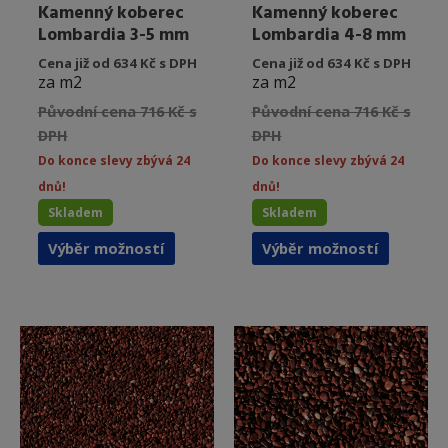
Kamenný koberec
Kamenný koberec
Lombardia 3-5 mm
Lombardia 4-8 mm
Cena již od 634 Kč s DPH
Cena již od 634 Kč s DPH
za m2
za m2
Původní cena 716 Kč s
Původní cena 716 Kč s
DPH
DPH
Do konce slevy zbývá 24
Do konce slevy zbývá 24
dnů!
dnů!
Skladem
Skladem
Tento
Tento
Výběr možností
Výběr možností
produkt
produkt
má
má
více
více
variant.
variant.
Možnosti
Možnost
lze
lze
vybrat
vybrat
na
na