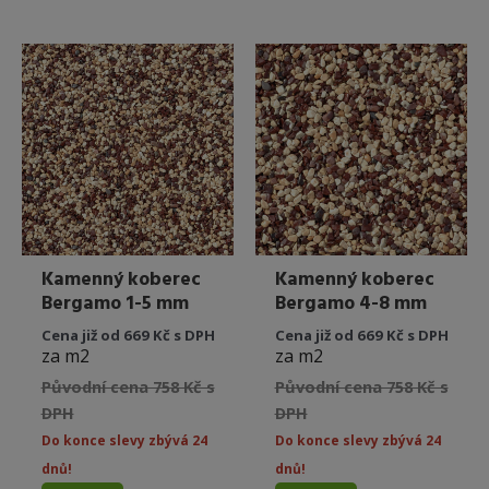
více
více
variant.
variant.
Možnosti
Možnost
lze
lze
vybrat
vybrat
na
na
stránce
stránce
produktu
produkt
Kamenný koberec
Kamenný koberec
Bergamo 1-5 mm
Bergamo 4-8 mm
Cena již od 669 Kč s DPH
Cena již od 669 Kč s DPH
za m2
za m2
Původní cena 758 Kč s
Původní cena 758 Kč s
DPH
DPH
Do konce slevy zbývá 24
Do konce slevy zbývá 24
dnů!
dnů!