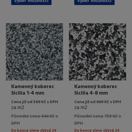
Výběr možností
Výběr možností
produkt
produkt
má
má
více
více
variant.
variant.
Možnosti
Možnost
lze
lze
vybrat
vybrat
na
na
stránce
stránce
produktu
produkt
Kamenný koberec
Kamenný koberec
Sicilia 1-4 mm
Sicilia 4-8 mm
Cena již od 569 Kč s DPH
Cena již od 669 Kč s DPH
za m2
za m2
Původní cena 644 Kč s
Původní cena 758 Kč s
DPH
DPH
Do konce slevy zbývá 24
Do konce slevy zbývá 24