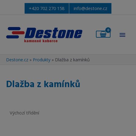
+420 702 270 158
info@destone.cz
Hlav
men
Destone.cz
»
Produkty
»
Dlažba z kamínků
Dlažba z kamínků