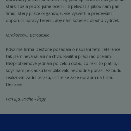
starší lidé a proto jsme ocenili i trpělivost s jakou nám pan
Šmíd, který práce organizuje, vše vysvětlil a především
doporučil úpravy terénu, aby nám koberec dlouho vydržel.
Mrakovcovi, Berounsko
Když mě firma Destone požádala o napsání této reference,
tak jsem neváhal ani na chvíli. Kvalitní práci rád ocením.
Bezproblémové jednání po celou dobu, co řekli to platilo, i
když nám pokládku komplikovalo nevhodné počasí. Až budu
realizovat zadní terasu, určitě se zase obrátím na firmu
Destone.
Pan Ilja, Praha - Řepy