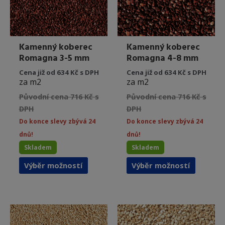
stránce
stránce
produktu
produkt
Kamenný koberec
Kamenný koberec
Romagna 3-5 mm
Romagna 4-8 mm
Cena již od 634 Kč s DPH
Cena již od 634 Kč s DPH
za m2
za m2
Původní cena 716 Kč s
Původní cena 716 Kč s
DPH
DPH
Do konce slevy zbývá 24
Do konce slevy zbývá 24
dnů!
dnů!
Skladem
Skladem
Tento
Tento
Výběr možností
Výběr možností
produkt
produkt
má
má
více
více
variant.
variant.
Možnosti
Možnost