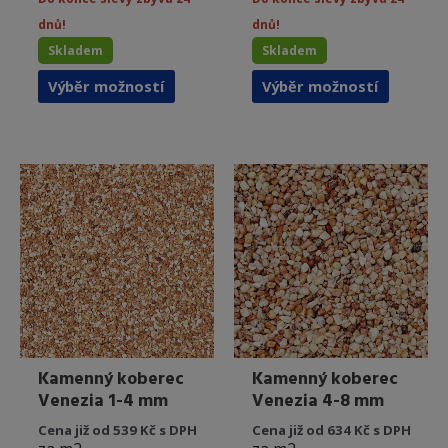
dnů!
dnů!
Skladem
Skladem
Tento
Tento
Výběr možností
Výběr možností
produkt
produkt
má
má
více
více
variant.
variant.
Možnosti
Možnost
lze
lze
vybrat
vybrat
na
na
stránce
stránce
produktu
produkt
Kamenný koberec
Kamenný koberec
Venezia 1-4 mm
Venezia 4-8 mm
Cena již od 539 Kč s DPH
Cena již od 634 Kč s DPH