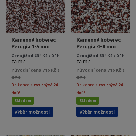
na
na
stránce
stránce
produktu
produkt
Kamenný koberec
Kamenný koberec
Perugia 1-5 mm
Perugia 4-8 mm
Cena již od 634 Kč s DPH
Cena již od 634 Kč s DPH
za m2
za m2
Původní cena 716 Kč s
Původní cena 716 Kč s
DPH
DPH
Do konce slevy zbývá 24
Do konce slevy zbývá 24
dnů!
dnů!
Skladem
Skladem
Tento
Tento
Výběr možností
Výběr možností
produkt
produkt
má
má
více
více