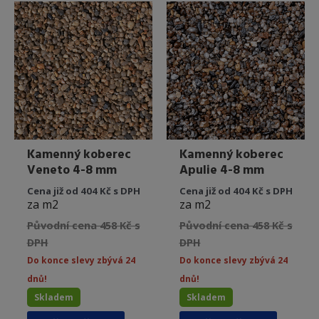
Kamenný koberec
Kamenný koberec
Veneto 4-8 mm
Apulie 4-8 mm
Cena již od 404 Kč s DPH
Cena již od 404 Kč s DPH
za m2
za m2
Původní cena 458 Kč s
Původní cena 458 Kč s
DPH
DPH
Do konce slevy zbývá 24
Do konce slevy zbývá 24
dnů!
dnů!
Skladem
Skladem
Tento
Tento