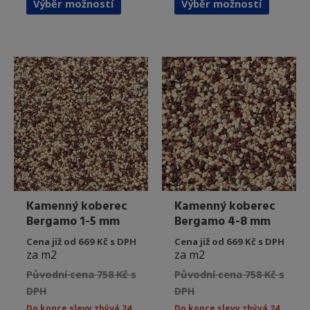
Výběr možností
Výběr možností
produkt
produkt
má
má
více
více
variant.
variant.
Možnosti
Možnost
lze
lze
vybrat
vybrat
na
na
stránce
stránce
produktu
produkt
Kamenný koberec
Kamenný koberec
Bergamo 1-5 mm
Bergamo 4-8 mm
Cena již od 669 Kč s DPH
Cena již od 669 Kč s DPH
za m2
za m2
Původní cena 758 Kč s
Původní cena 758 Kč s
DPH
DPH
Do konce slevy zbývá 24
Do konce slevy zbývá 24