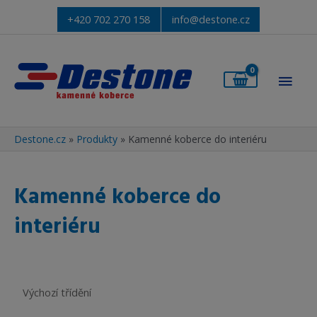
+420 702 270 158
info@destone.cz
Hlav
men
Destone.cz
»
Produkty
»
Kamenné koberce do interiéru
Kamenné koberce do
interiéru