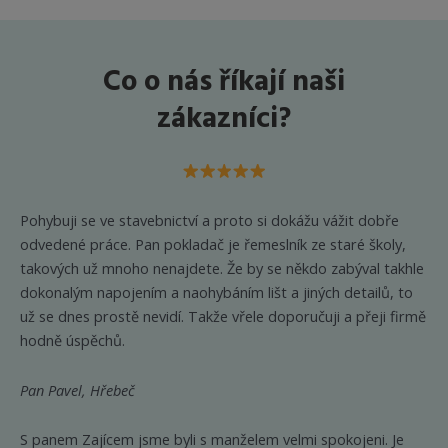
Co o nás říkají naši
zákazníci?
Pohybuji se ve stavebnictví a proto si dokážu vážit dobře
odvedené práce. Pan pokladač je řemeslník ze staré školy,
takových už mnoho nenajdete. Že by se někdo zabýval takhle
dokonalým napojením a naohybáním lišt a jiných detailů, to
už se dnes prostě nevidí. Takže vřele doporučuji a přeji firmě
hodně úspěchů.
Pan Pavel, Hřebeč
S panem Zajícem jsme byli s manželem velmi spokojeni. Je