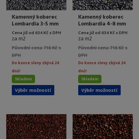
Kamenný koberec
Kamenný koberec
Lombardia 3-5 mm
Lombardia 4-8 mm
Cena již od 634 Kč s DPH
Cena již od 634 Kč s DPH
za m2
za m2
Původní cena 716 Kč s
Původní cena 716 Kč s
DPH
DPH
Do konce slevy zbývá 24
Do konce slevy zbývá 24
dnů!
dnů!
Skladem
Skladem
Tento
Tento
Výběr možností
Výběr možností
produkt
produkt
má
má
více
více
variant.
variant.
Možnosti
Možnost
lze
lze
vybrat
vybrat