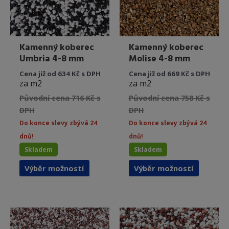
stránce
stránce
produktu
produkt
Kamenný koberec
Kamenný koberec
Umbria 4-8 mm
Molise 4-8 mm
Cena již od 634 Kč s DPH
Cena již od 669 Kč s DPH
za m2
za m2
Původní cena 716 Kč s
Původní cena 758 Kč s
DPH
DPH
Do konce slevy zbývá 24
Do konce slevy zbývá 24
dnů!
dnů!
Skladem
Skladem
Tento
Tento
Výběr možností
Výběr možností
produkt
produkt
má
má
více
více
variant.
variant.
Možnosti
Možnost