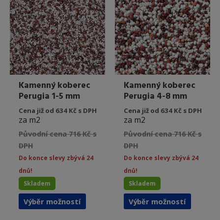
lze
lze
vybrat
vybrat
na
na
stránce
stránce
produktu
produkt
Kamenný koberec
Kamenný koberec
Perugia 1-5 mm
Perugia 4-8 mm
Cena již od 634 Kč s DPH
Cena již od 634 Kč s DPH
za m2
za m2
Původní cena 716 Kč s
Původní cena 716 Kč s
DPH
DPH
Do konce slevy zbývá 24
Do konce slevy zbývá 24
dnů!
dnů!
Skladem
Skladem
Tento
Tento
Výběr možností
Výběr možností
produkt
produkt
má
má