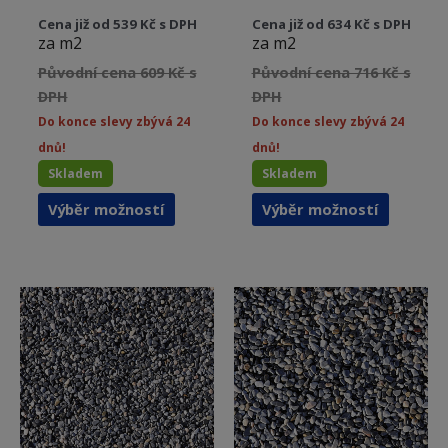
Cena již od 539 Kč s DPH
Cena již od 634 Kč s DPH
za m2
za m2
Původní cena 609 Kč s
Původní cena 716 Kč s
DPH
DPH
Do konce slevy zbývá 24
Do konce slevy zbývá 24
dnů!
dnů!
Skladem
Skladem
Tento
Tento
Výběr možností
Výběr možností
produkt
produkt
má
má
více
více
variant.
variant.
Možnosti
Možnost
lze
lze
vybrat
vybrat
na
na
stránce
stránce
produktu
produkt