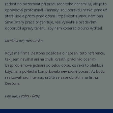
radost ho pozorovat při práci. Moc toho nenamluví, ale je to
opravdový profesionál. Kamínky jsou opravdu hezké. Jsme už
starší lidé a proto jsme ocenili i trpělivost s jakou nám pan
Šmíd, který práce organizuje, vše vysvětlil a především
doporučil úpravy terénu, aby nám koberec dlouho vydržel.
Mrakovcovi, Berounsko
Když mě firma Destone požádala o napsání této reference,
tak jsem neváhal ani na chvíli. Kvalitní práci rád ocením.
Bezproblémové jednání po celou dobu, co řekli to platilo, i
když nám pokládku komplikovalo nevhodné počasí. Až budu
realizovat zadní terasu, určitě se zase obrátím na firmu
Destone.
Pan Ilja, Praha - Řepy