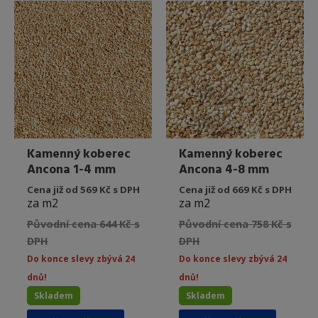
variant.
variant.
Možnosti
Možnost
lze
lze
vybrat
vybrat
na
na
stránce
stránce
produktu
produkt
Kamenný koberec
Kamenný koberec
Ancona 1-4 mm
Ancona 4-8 mm
Cena již od 569 Kč s DPH
Cena již od 669 Kč s DPH
za m2
za m2
Původní cena 644 Kč s
Původní cena 758 Kč s
DPH
DPH
Do konce slevy zbývá 24
Do konce slevy zbývá 24
dnů!
dnů!
Skladem
Skladem
Tento
Tento