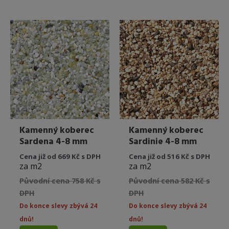
více
více
variant.
variant.
Možnosti
Možnost
lze
lze
vybrat
vybrat
na
na
stránce
stránce
produktu
produkt
Kamenný koberec
Kamenný koberec
Sardena 4-8 mm
Sardinie 4-8 mm
Cena již od 669 Kč s DPH
Cena již od 516 Kč s DPH
za m2
za m2
Původní cena 758 Kč s
Původní cena 582 Kč s
DPH
DPH
Do konce slevy zbývá 24
Do konce slevy zbývá 24
dnů!
dnů!