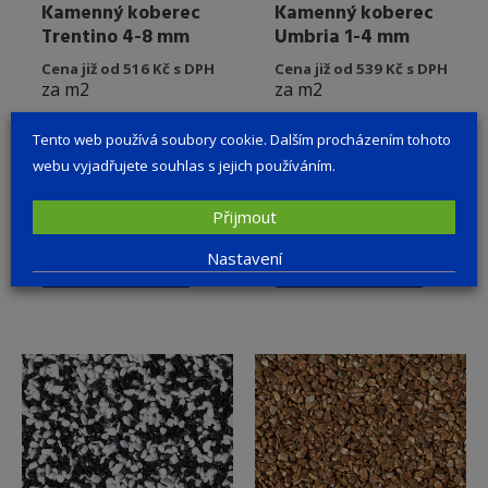
Kamenný koberec
Kamenný koberec
Trentino 4-8 mm
Umbria 1-4 mm
Cena již od 516 Kč s DPH
Cena již od 539 Kč s DPH
za m2
za m2
Původní cena 582 Kč s
Původní cena 609 Kč s
Tento web používá soubory cookie. Dalším procházením tohoto
DPH
DPH
webu vyjadřujete souhlas s jejich používáním.
Do konce slevy zbývá 24
Do konce slevy zbývá 24
dnů!
dnů!
Přijmout
Skladem
Skladem
Tento
Tento
Nastavení
Výběr možností
Výběr možností
produkt
produkt
má
má
více
více
variant.
variant.
Možnosti
Možnost
lze
lze
vybrat
vybrat
na
na