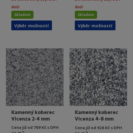
dnů!
dnů!
Skladem
Skladem
Tento
Tento
Výběr možností
Výběr možností
produkt
produkt
má
má
více
více
variant.
variant.
Možnosti
Možnost
lze
lze
vybrat
vybrat
na
na
stránce
stránce
produktu
produkt
Kamenný koberec
Kamenný koberec
Vicenza 2-4 mm
Vicenza 4-8 mm
Cena již od 789 Kč s DPH
Cena již od 928 Kč s DPH