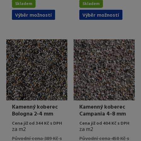
Skladem
Skladem
Tento
Tento
Výběr možností
Výběr možností
produkt
produkt
má
má
více
více
variant.
variant.
Možnosti
Možnost
lze
lze
vybrat
vybrat
na
na
stránce
stránce
produktu
produkt
Kamenný koberec
Kamenný koberec
Bologna 2-4 mm
Campania 4-8 mm
Cena již od 344 Kč s DPH
Cena již od 404 Kč s DPH
za m2
za m2
Původní cena 389 Kč s
Původní cena 458 Kč s