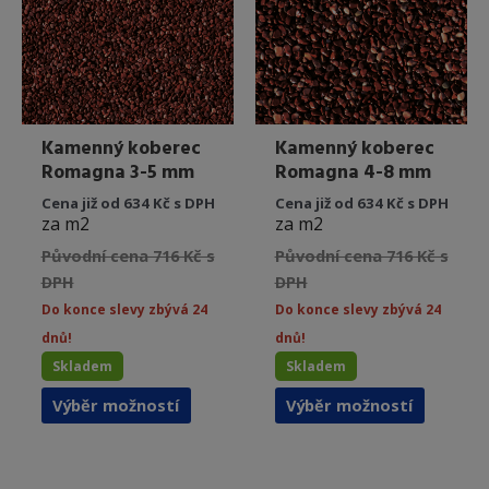
na
na
stránce
stránce
produktu
produkt
Kamenný koberec
Kamenný koberec
Romagna 3-5 mm
Romagna 4-8 mm
Cena již od 634 Kč s DPH
Cena již od 634 Kč s DPH
za m2
za m2
Původní cena 716 Kč s
Původní cena 716 Kč s
DPH
DPH
Do konce slevy zbývá 24
Do konce slevy zbývá 24
dnů!
dnů!
Skladem
Skladem
Tento
Tento
Výběr možností
Výběr možností
produkt
produkt
má
má
více
více