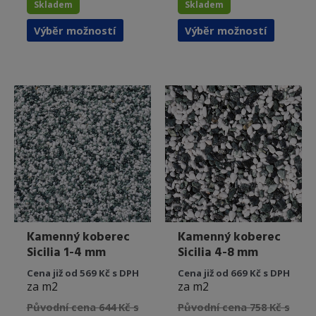
Skladem
Skladem
Tento
Tento
Výběr možností
Výběr možností
produkt
produkt
má
má
více
více
variant.
variant.
Možnosti
Možnost
lze
lze
vybrat
vybrat
na
na
stránce
stránce
produktu
produkt
Kamenný koberec
Kamenný koberec
Sicilia 1-4 mm
Sicilia 4-8 mm
Cena již od 569 Kč s DPH
Cena již od 669 Kč s DPH
za m2
za m2
Původní cena 644 Kč s
Původní cena 758 Kč s