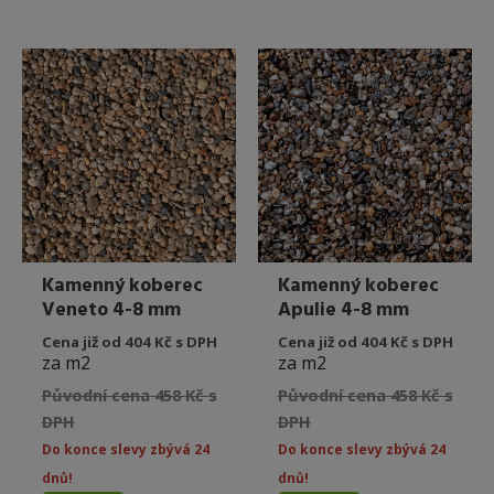
Kamenný koberec
Kamenný koberec
Veneto 4-8 mm
Apulie 4-8 mm
Cena již od 404 Kč s DPH
Cena již od 404 Kč s DPH
za m2
za m2
Původní cena 458 Kč s
Původní cena 458 Kč s
DPH
DPH
Do konce slevy zbývá 24
Do konce slevy zbývá 24
dnů!
dnů!