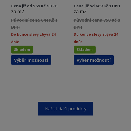
Cena již od 569 Kč s DPH
Cena již od 669 Kč s DPH
za m2
za m2
Původní cena 644 Kč s
Původní cena 758 Kč s
DPH
DPH
Do konce slevy zbývá 24
Do konce slevy zbývá 24
dnů!
dnů!
Skladem
Skladem
Tento
Tento
Výběr možností
Výběr možností
produkt
produkt
má
má
více
více
variant.
variant.
Možnosti
Možnost
lze
lze
vybrat
vybrat
Načíst další produkty
na
na
stránce
stránce
produktu
produkt