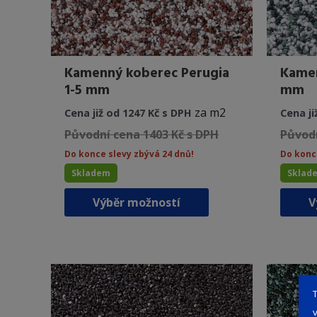
Kamenný koberec Perugia
Kamen
1-5 mm
mm
za m2
Cena již od 1247 Kč s DPH
Cena ji
Původní cena 1403 Kč s DPH
Původn
Do konce slevy zbývá 24 dnů!
Do konc
Skladem
Sklad
Tento
Výběr možností
V
produkt
má
více
variant.
Možnosti
lze