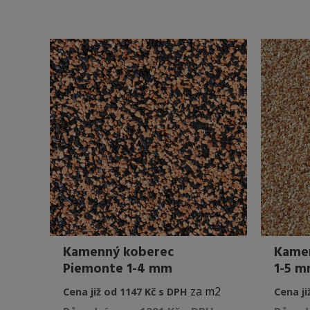
má
více
variant.
Možnosti
lze
vybrat
na
stránce
produktu
Kamenný koberec
Kamen
Piemonte 1-4 mm
1-5 
za m2
Cena již od 1147 Kč s DPH
Cena ji