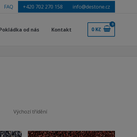
FAQ
+420 702 270 158
info@destone.cz
0
Kč
Pokládka od nás
Kontakt