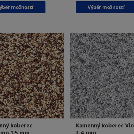
Tento
ýběr možností
Výběr možností
produkt
má
více
variant.
Možnosti
lze
vybrat
na
stránce
produktu
Kamenný koberec Vic
nný koberec
2-4 mm
amo 1-5 mm