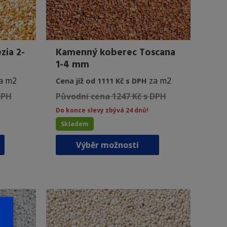
zia 2-
Kamenný koberec Toscana
1-4 mm
a m2
za m2
Cena již od 1111 Kč s DPH
DPH
Původní cena 1247 Kč s DPH
Do konce slevy zbývá 24 dnů!
Skladem
Tento
Tento
Výběr možností
produkt
produkt
má
má
více
více
variant.
variant.
Možnosti
Možnosti
lze
lze