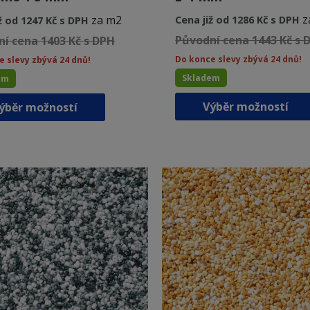
z
za m2
Cena již od 1286 Kč s DPH
ž od 1247 Kč s DPH
Původní cena 1443 Kč s 
í cena 1403 Kč s DPH
Do konce slevy zbývá 24 dnů!
e slevy zbývá 24 dnů!
Skladem
em
Tento
Výběr možností
ýběr možností
produkt
má
více
variant.
Možnosti
lze
vybrat
na
stránce
produktu