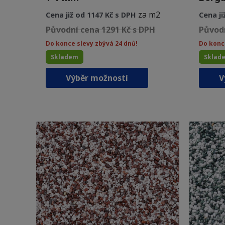
za m2
Cena již od 1147 Kč s DPH
Cena ji
Původní cena 1291 Kč s DPH
Původn
Do konce slevy zbývá 24 dnů!
Do konc
Skladem
Sklad
Tento
Výběr možností
V
produkt
má
více
variant.
Možnosti
lze
vybrat
na
stránce
produktu