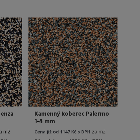
má
má
více
více
variant.
variant.
Možnosti
Možnosti
lze
lze
vybrat
vybrat
na
na
stránce
stránce
produktu
produktu
tenza
Kamenný koberec Palermo
1-4 mm
a m2
za m2
Cena již od 1147 Kč s DPH