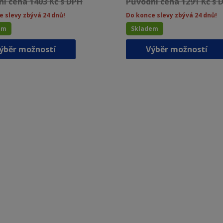
í cena 1403 Kč s DPH
Původní cena 1291 Kč s 
e slevy zbývá 24 dnů!
Do konce slevy zbývá 24 dnů!
em
Skladem
Tento
ýběr možností
Výběr možností
produkt
má
více
variant.
Možnosti
lze
vybrat
na
stránce
produktu