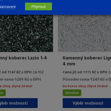
vybrat
Nastavení
Přijmout
na
stránce
produktu
ný koberec Lazio 1-4
Kamenný koberec Ligu
4 mm
za m2
z
ž od 1147 Kč s DPH
Cena již od 1111 Kč s DPH
í cena 1291 Kč s DPH
Původní cena 1247 Kč s 
e slevy zbývá 24 dnů!
Do konce slevy zbývá 24 dnů!
em
Skladem
Tento
ýběr možností
Výběr možností
produkt