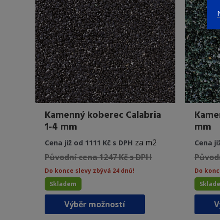
vybrat
na
stránce
produktu
Kamenný koberec Calabria
Kamen
1-4 mm
mm
za m2
Cena již od 1111 Kč s DPH
Cena ji
Původní cena 1247 Kč s DPH
Původn
Do konce slevy zbývá 24 dnů!
Do konc
Skladem
Sklad
Tento
Výběr možností
V
produkt