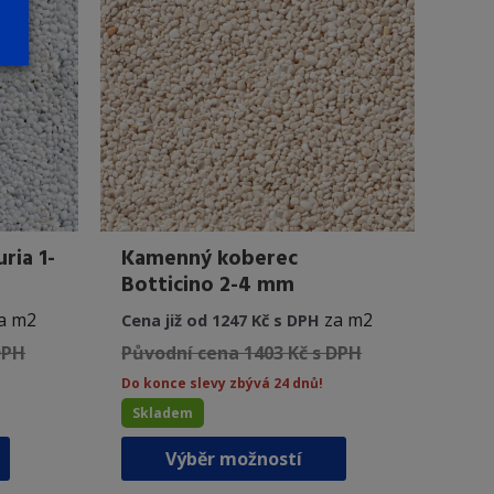
vybrat
vybrat
na
na
stránce
stránce
produktu
produktu
ria 1-
Kamenný koberec
Botticino 2-4 mm
a m2
za m2
Cena již od 1247 Kč s DPH
DPH
Původní cena 1403 Kč s DPH
Do konce slevy zbývá 24 dnů!
Skladem
Tento
Tento
Výběr možností
produkt
produkt