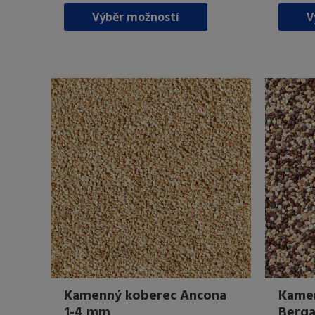
Tento
Výběr možností
V
produkt
má
více
variant.
Možnosti
lze
vybrat
na
stránce
produktu
Kamenný koberec Ancona
Kame
1-4 mm
Berg