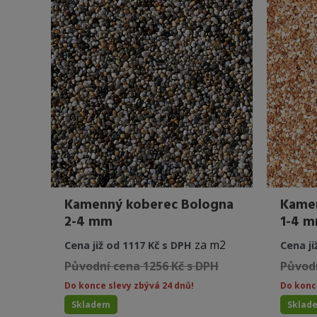
Kamenný koberec Bologna
Kamen
2-4 mm
1-4 
za m2
Cena již od 1117 Kč s DPH
Cena ji
Původní cena 1256 Kč s DPH
Původn
Do konce slevy zbývá 24 dnů!
Do konc
Skladem
Sklad