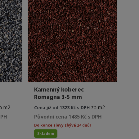
Kamenný koberec
Romagna 3-5 mm
a m2
za m2
Cena již od 1323 Kč s DPH
DPH
Původní cena 1485 Kč s DPH
Do konce slevy zbývá 24 dnů!
Skladem