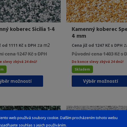
ný koberec Sicilia 1-4
Kamenný koberec Spe
4 mm
za m2
z
ž od 1111 Kč s DPH
Cena již od 1247 Kč s DPH
í cena 1247 Kč s DPH
Původní cena 1403 Kč s 
e slevy zbývá 24 dnů!
Do konce slevy zbývá 24 dnů!
em
Skladem
Tento
ýběr možností
Výběr možností
produkt
má
více
variant.
Možnosti
Tento web používá soubory cookie. Dalším procházením tohoto webu
lze
vyjadřujete souhlas s jejich používáním.