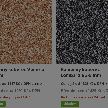
ný koberec Venezia
Kamenný koberec
mm
Lombardia 3-5 mm
za m2
z
ž od 1147 Kč s DPH
Cena již od 1323 Kč s DPH
í cena 1291 Kč s DPH
Původní cena 1485 Kč s 
e slevy zbývá 24 dnů!
Do konce slevy zbývá 24 dnů!
em
Skladem