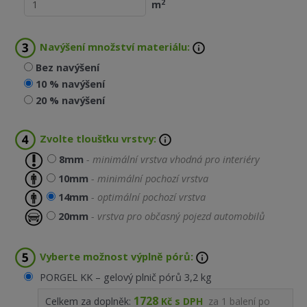
2
m
Navýšení množství materiálu:
Bez navýšení
10 % navýšení
20 % navýšení
Zvolte tloušťku vrstvy:
8mm
- minimální vrstva vhodná pro interiéry
10mm
- minimální pochozí vrstva
14mm
- optimální pochozí vrstva
20mm
- vrstva pro občasný pojezd automobilů
Vyberte možnost výplně pórů:
PORGEL KK – gelový plnič pórů 3,2 kg
1728
Celkem za doplněk:
Kč s DPH
za
1
balení po