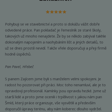
produktu
produkt
Pohybuji se ve stavebnictví a proto si dokážu vážit dobře
odvedené práce. Pan pokladač je řemeslník ze staré školy,
takových už mnoho nenajdete. Že by se někdo zabýval takhle
dokonalým napojením a naohybáním lišt a jiných detailů, to
už se dnes prostě nevidí. Takže vřele doporučuji a přeji firmě
hodně úspěchů.
Pan Pavel, Hřebeč
S panem Zajícem jsme byli s manželem velmi spokojeni. Je
radost ho pozorovat při práci. Moc toho nenamluví, ale je to
opravdový profesionál. Kamínky jsou opravdu hezké. Jsme už
starší lidé a proto jsme ocenili i trpělivost s jakou nám pan
Šmíd, který práce organizuje, vše vysvětlil a především
doporučil úpravy terénu, aby nám koberec dlouho vydržel.