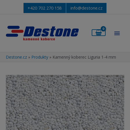
+420 702 270 158
info@destone.cz
Hlav
men
Destone.cz
»
Produkty
»
Kamenný koberec Liguria 1-4 mm