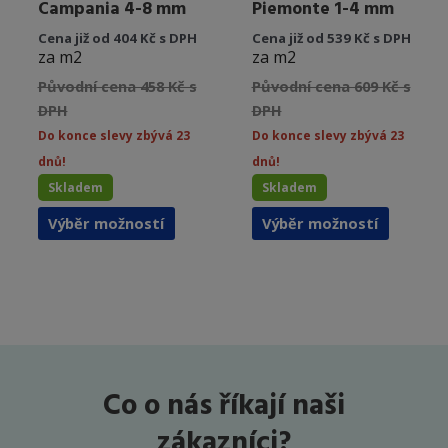
Campania 4-8 mm
Piemonte 1-4 mm
Cena již od 404 Kč s DPH
Cena již od 539 Kč s DPH
za m2
za m2
Původní cena 458 Kč s
Původní cena 609 Kč s
DPH
DPH
Do konce slevy zbývá 23
Do konce slevy zbývá 23
dnů!
dnů!
Skladem
Skladem
Tento
Tento
Výběr možností
Výběr možností
produkt
produkt
má
má
více
více
variant.
variant.
Možnosti
Možnost
lze
lze
vybrat
vybrat
Co o nás říkají naši
na
na
stránce
stránce
zákazníci?