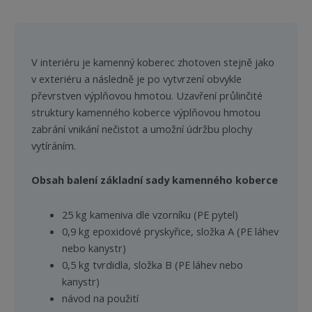
V interiéru je kamenný koberec zhotoven stejně jako
v exteriéru a následně je po vytvrzení obvykle
převrstven výplňovou hmotou. Uzavření průlinčité
struktury kamenného koberce výplňovou hmotou
zabrání vnikání nečistot a umožní údržbu plochy
vytíráním.
Obsah balení základní sady kamenného koberce
25 kg kameniva dle vzorníku (PE pytel)
0,9 kg epoxidové pryskyřice, složka A (PE láhev
nebo kanystr)
0,5 kg tvrdidla, složka B (PE láhev nebo
kanystr)
návod na použití