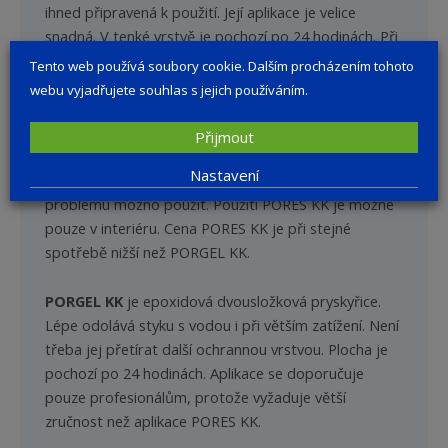
ihned připravená k použití. Její aplikace je velice
snadná. V tenké vrstvě je pochozí po 24 hodinách. Při
zaplnění větších spár, vyšší vlhkosti či nižší teploty se
Tento web používá soubory cookie. Dalším procházením tohoto
prodlužuje i doba vytvrzení. Při použití v
webu vyjadřujete souhlas s jejich používáním.
exponovaných místech a v místech s častým stykem s
vodou je lépe PORES KK přetřít REVITALEM KK.
Přijmout
Pokud plochu udržujeme vytíráním, nejedná se o
Nastavení
problematický styk s vodou a PORES KK je tak bez
problému možno použít. Použití PORES KK je možné
pouze v interiéru. Cena PORES KK je při stejné
spotřebě nižší než PORGEL KK.
PORGEL KK
je epoxidová dvousložková pryskyřice.
Lépe odolává styku s vodou i při větším zatížení. Není
třeba jej přetírat další ochrannou vrstvou. Plocha je
pochozí po 24 hodinách. Aplikace se doporučuje
pouze profesionálům, protože vyžaduje větší
zručnost než aplikace PORES KK.