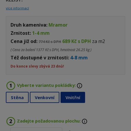
více informací
Druh kameniva:
Mramor
Zrnitost:
1-4 mm
Cena již od:
689 Kč s DPH
za m2
774 Kč s DPH
( Cena za balení
1377 Kč s DPH, hmotnost 26.25 kg )
Též dostupné v zrnitosti:
4-8 mm
Do konce slevy zbývá 23 dnů!
Vyberte variantu pokládky:
Stěna
Venkovní
Vnitřní
Zadejte požadovanou plochu: