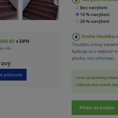
Bez navýšení
10 % navýšení
20 % navýšení
Zvolte tloušťku v
000 Kč
s DPH
Tloušťku vrstvy kamenn
jte níže
Aplikuje se v nejtenší 
plochu.
více informací
ravy
at poštovné
Cena za kamenný kobere
Celková cena včetně do
Přidat do košíku