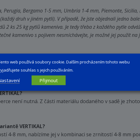
 Perugia, Bergamo 1-5 mm, Umbria 1-4 mm, Piemonte, Sicilia, 
každý druh v jiném pytli). V případě, že jste objednali jedno b
dů 2 ks 25 kg pytlů kameniva. Je tedy třeba z každého pytle odvá
tečné kamenivo s pojivem nesmíchávejte, je možné jej použít na j
enší možná vrstva, která zároveň souvisle zakryje podklad.
Tento web používá soubory cookie. Dalším procházením tohoto webu
dek na vodorovnou plochu. Orientačně u zrnitostí 1-4 mm a 1-
vyjadřujete souhlas s jejich používáním.
mm je tloušťka vrstvy 6-8 mm.
Nastavení
Přijmout
VERTIKAL?
ce není nutná. Z části materiálu dodaného v sadě je zhoto
variantě VERTIKAL?
tostí 4-8 mm, nabízíme jej v kombinaci se zrnitostí 4-8 mm