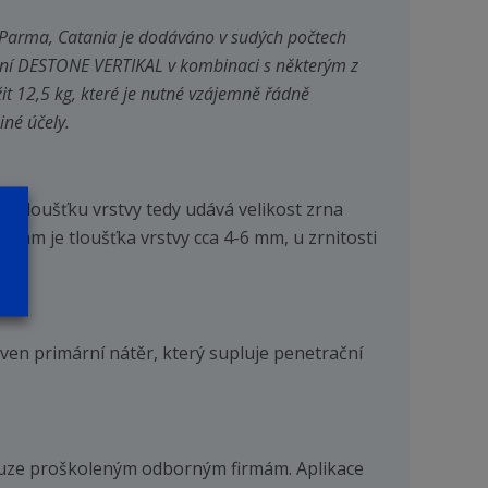
Parma, Catania je dodáváno v sudých počtech
alení DESTONE VERTIKAL v kombinaci s některým z
žit 12,5 kg, které je nutné vzájemně řádně
iné účely.
 Tloušťku vrstvy tedy udává velikost zrna
5 mm je tloušťka vrstvy cca 4-6 mm, u zrnitosti
ven primární nátěr, který supluje penetrační
 pouze proškoleným odborným firmám. Aplikace