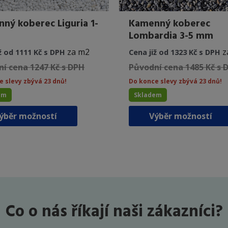
ný koberec Liguria 1-
Kamenný koberec
Lombardia 3-5 mm
za m2
z
ž od 1111 Kč s DPH
Cena již od 1323 Kč s DPH
í cena 1247 Kč s DPH
Původní cena 1485 Kč s 
e slevy zbývá 23 dnů!
Do konce slevy zbývá 23 dnů!
em
Skladem
Tento
ýběr možností
Výběr možností
produkt
má
více
variant.
Možnosti
lze
vybrat
Co o nás říkají naši zákazníci?
na
stránce