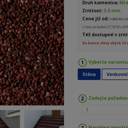
Druh kameniva:
Mr
Zrnitost:
3-5 mm
Cena již od:
1485 Kč s
( Cena za balení
2778 Kč s DPH
Též dostupné v zrni
Do konce slevy zbývá 23 
Vyberte variantu
Stěna
Venkovní
Zadejte požadov
Navýšení množst