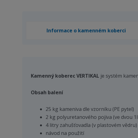
Informace o kamenném koberci
Kamenný koberec VERTIKAL
je systém kamen
Obsah balení
25 kg kameniva dle vzorníku (PE pytel)
2 kg polyuretanového pojiva (ve dvou 1l
4 litry zahušťovadla (v plastovém vědru)
návod na použití