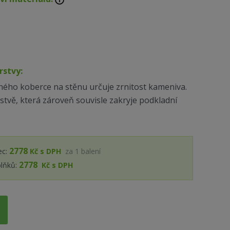
rstvy:
ého koberce na stěnu určuje zrnitost kameniva.
vrstvě, která zároveň souvisle zakryje podkladní
2778
c:
Kč s DPH
za
1
balení
2778
plňků:
Kč s DPH