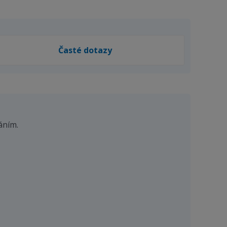
Časté dotazy
áním.