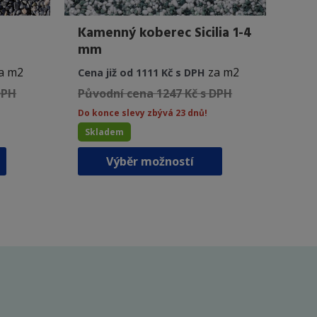
Kamenný koberec Sicilia 1-4
mm
a m2
za m2
Cena již od 1111 Kč s DPH
DPH
Původní cena 1247 Kč s DPH
Do konce slevy zbývá 23 dnů!
Skladem
Tento
Tento
Výběr možností
produkt
produkt
má
má
více
více
variant.
variant.
Možnosti
Možnosti
lze
lze
vybrat
vybrat
na
na
stránce
stránce