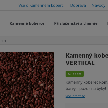
Vše o Kamenném koberci
Doprava
Návody
Kamenné koberce
Příslušenství a chemie
5 mm
Kamenný kobe
VERTIKAL
Skladem
Kamenný koberec Roma
barvy… pozor na býky!
více informací