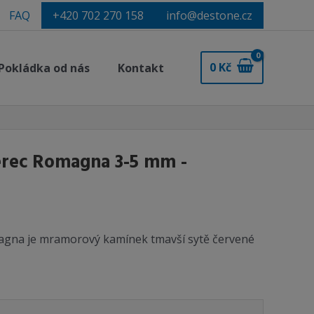
FAQ
+420 702 270 158
info@destone.cz
0
Kč
Pokládka od nás
Kontakt
rec Romagna 3-5 mm -
gna je mramorový kamínek tmavší sytě červené