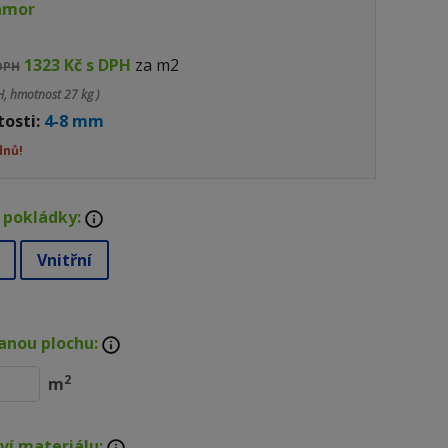
amor
1323 Kč s DPH
za m2
 DPH
, hmotnost 27 kg )
tosti:
4-8 mm
dnů!
 pokládky:
Vnitřní
anou plochu:
2
m
ví materiálu: