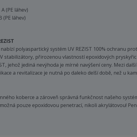
 A (PE láhev)
B (PE láhev)
REZIST
nabízí polyaspartický systém UV REZIST 100% ochranu proti U
 stabilizátory, přirozenou vlastností epoxidových pryskyřic
, jehož jediná nevýhoda je mírné navýšení ceny. Mezi další 
plikace a revitalizace je nutná po daleko delší době, než u 
menného koberce a zároveň správná funkčnost našeho systé
ožná pouze epoxidovou penetrací, nikoli akrylátovou! Pen