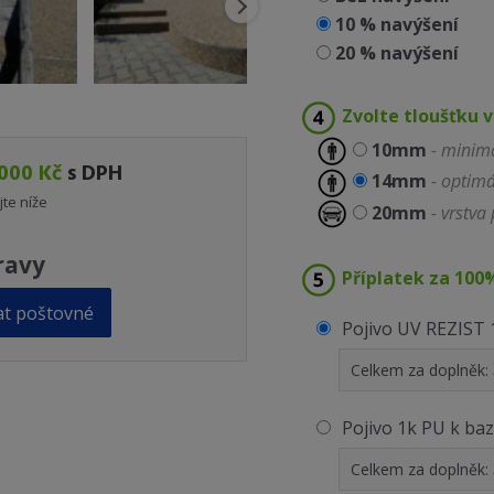
10 % navýšení
20 % navýšení
Zvolte tloušťku v
10mm
- minimá
000 Kč
s DPH
14mm
- optimá
jte níže
20mm
- vrstv
ravy
Příplatek za 100
at poštovné
Pojivo UV REZIST 
Celkem za doplněk:
Pojivo 1k PU k ba
Celkem za doplněk: