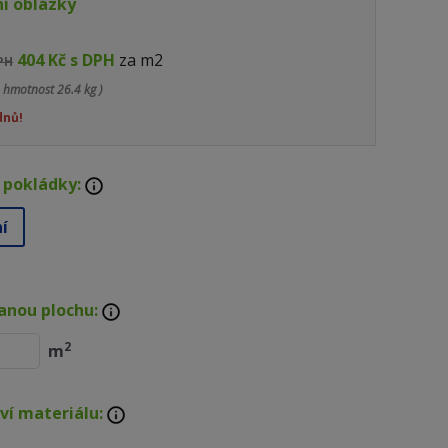
ní oblázky
404 Kč s DPH
za m2
DPH
 hmotnost 26.4 kg )
dnů!
 pokládky:
ní
anou plochu:
2
m
ví materiálu: