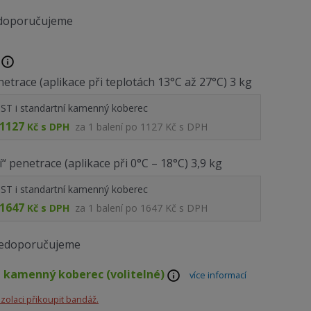
edoporučujeme
etrace (aplikace při teplotách 13°C až 27°C) 3 kg
ST i standartní kamenný koberec
1127
Kč s DPH
za
1
balení po
1127 Kč s DPH
í“ penetrace (aplikace při 0°C – 18°C) 3,9 kg
ST i standartní kamenný koberec
1647
Kč s DPH
za
1
balení po
1647 Kč s DPH
nedoporučujeme
 kamenný koberec (volitelné)
více informací
olaci přikoupit bandáž.