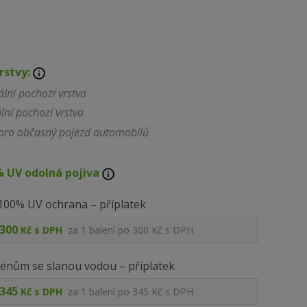
rstvy:
lní pochozí vrstva
lní pochozí vrstva
a pro občasný pojezd automobilů
% UV odolná pojiva
100% UV ochrana – příplatek
300
Kč s DPH
za
1
balení po
300 Kč s DPH
zénům se slanou vodou – příplatek
345
Kč s DPH
za
1
balení po
345 Kč s DPH