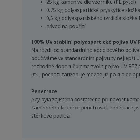
25 kg kameniva dle vzorníku (PE pytel)
0,75 kg polyaspartické pryskyřice složka
0,5 kg polyaspartiského tvrdidla složka 
návod na použití
100% UV stabilní polyaspartické pojivo UV 
Na rozdíl od standardního epoxidového pojiva 
používáme ve standardním pojivu ty nejlepší UV
rozhodně doporučujeme zvolit pojivo UV REZIST
0°C, pochozí zatížení je možné již po 4 h od a
Penetrace
Aby byla zajištěna dostatečná přilnavost ka
kamenného koberce penetrovat. Penetrace je m
štěrkové podloží.