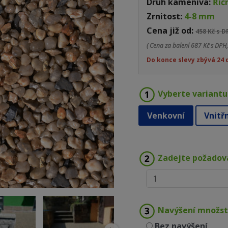
Druh kameniva:
Říč
Zrnitost:
4-8 mm
Cena již od:
458 Kč s 
( Cena za balení
687 Kč s DPH,
Do konce slevy zbývá 24 
Vyberte variantu
Venkovní
Vnitř
Zadejte požadov
Navýšení množst
Bez navýšení