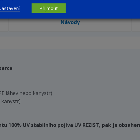
Nastavení
Přijmout
Návody
berce
(PE láhev nebo kanystr)
o kanystr)
iantu 100% UV stabilního pojiva UV REZIST, pak je obsahe