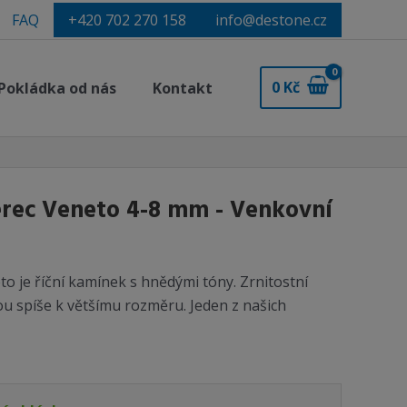
FAQ
+420 702 270 158
info@destone.cz
0
Kč
Pokládka od nás
Kontakt
rec Veneto 4-8 mm - Venkovní
 je říční kamínek s hnědými tóny. Zrnitostní
u spíše k většímu rozměru. Jeden z našich