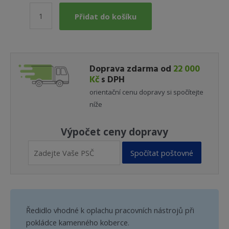
Ředidlo
Přidat do košíku
S6006
0,7
l
množství
Doprava zdarma od
22 000
Kč
s DPH
orientační cenu dopravy si spočítejte
níže
Výpočet ceny dopravy
Spočítat poštovné
Ředidlo vhodné k oplachu pracovních nástrojů při
pokládce kamenného koberce.