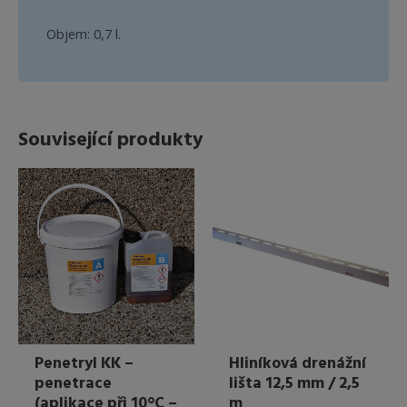
Objem: 0,7 l.
Související produkty
Penetryl KK –
Hliníková drenážní
penetrace
lišta 12,5 mm / 2,5
(aplikace při 10°C –
m