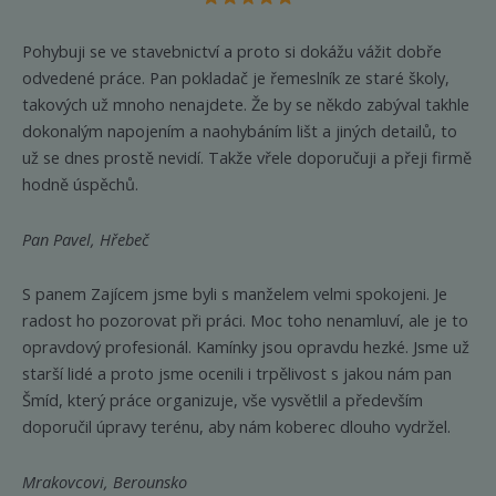
Pohybuji se ve stavebnictví a proto si dokážu vážit dobře
odvedené práce. Pan pokladač je řemeslník ze staré školy,
takových už mnoho nenajdete. Že by se někdo zabýval takhle
dokonalým napojením a naohybáním lišt a jiných detailů, to
už se dnes prostě nevidí. Takže vřele doporučuji a přeji firmě
hodně úspěchů.
Pan Pavel, Hřebeč
S panem Zajícem jsme byli s manželem velmi spokojeni. Je
radost ho pozorovat při práci. Moc toho nenamluví, ale je to
opravdový profesionál. Kamínky jsou opravdu hezké. Jsme už
starší lidé a proto jsme ocenili i trpělivost s jakou nám pan
Šmíd, který práce organizuje, vše vysvětlil a především
doporučil úpravy terénu, aby nám koberec dlouho vydržel.
Mrakovcovi, Berounsko