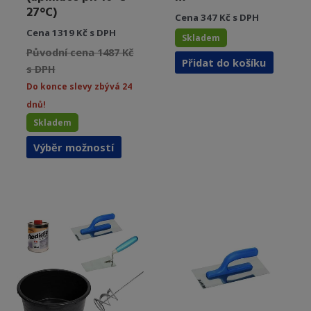
27°C)
Cena 347 Kč s DPH
Cena 1319 Kč s DPH
Skladem
Původní cena 1487 Kč
Přidat do košíku
s DPH
Do konce slevy zbývá 24
dnů!
Skladem
Tento
Výběr možností
produkt
má
více
variant.
Možnosti
lze
vybrat
na
stránce
produktu