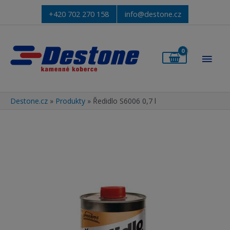
+420 702 270 158
info@destone.cz
Hlav
men
Destone.cz
»
Produkty
»
Ředidlo S6006 0,7 l