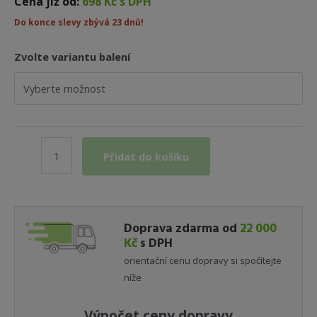
Cena již od:
698 Kč s DPH
Do konce slevy zbývá 23 dnů!
Zvolte variantu balení
Revital
Přidat do košíku
KK
–
Revitalizační
nátěr
Doprava zdarma od
22 000
(různá
Kč
s DPH
balení)
orientační cenu dopravy si spočítejte
množství
níže
Výpočet ceny dopravy