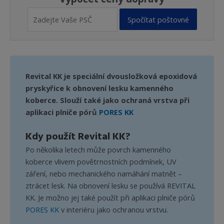
Spočítat poštovné
Revital KK je speciální dvousložková epoxidová
pryskyřice k obnovení lesku kamenného
koberce. Slouží také jako ochraná vrstva při
aplikaci plniče pórů
PORES KK
Kdy použít Revital KK?
Po několika letech může povrch kamenného
koberce vlivem povětrnostních podmínek, UV
záření, nebo mechanického namáhání matnět –
ztrácet lesk. Na obnovení lesku se používá REVITAL
KK. Je možno jej také použít při aplikaci plniče pórů
PORES KK
v interiéru jako ochranou vrstvu.