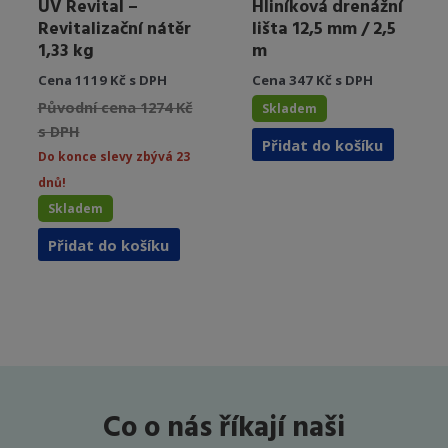
UV Revital –
Hliníková drenážní
Revitalizační nátěr
lišta 12,5 mm / 2,5
1,33 kg
m
Cena 1119 Kč s DPH
Cena 347 Kč s DPH
Původní cena 1274 Kč
Skladem
s DPH
Přidat do košíku
Do konce slevy zbývá 23
dnů!
Skladem
Přidat do košíku
Co o nás říkají naši