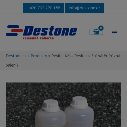
+420 702 270 158
info@destone.cz
Hlav
men
Destone.cz
»
Produkty
»
Revital KK – Revitalizační nátěr (různá
balení)