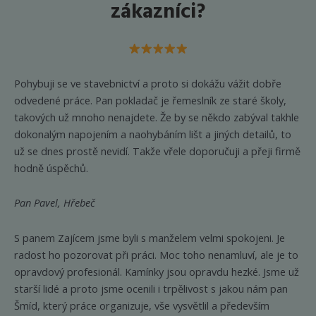
zákazníci?
Pohybuji se ve stavebnictví a proto si dokážu vážit dobře
odvedené práce. Pan pokladač je řemeslník ze staré školy,
takových už mnoho nenajdete. Že by se někdo zabýval takhle
dokonalým napojením a naohybáním lišt a jiných detailů, to
už se dnes prostě nevidí. Takže vřele doporučuji a přeji firmě
hodně úspěchů.
Pan Pavel, Hřebeč
S panem Zajícem jsme byli s manželem velmi spokojeni. Je
radost ho pozorovat při práci. Moc toho nenamluví, ale je to
opravdový profesionál. Kamínky jsou opravdu hezké. Jsme už
starší lidé a proto jsme ocenili i trpělivost s jakou nám pan
Šmíd, který práce organizuje, vše vysvětlil a především